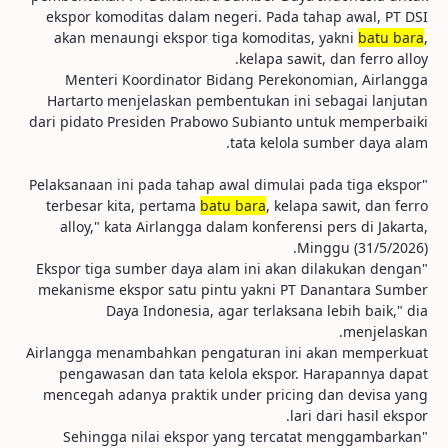
ekspor komoditas dalam negeri. Pada tahap awal, PT DSI
akan menaungi ekspor tiga komoditas, yakni
batu bara
,
kelapa sawit, dan ferro alloy.
Menteri Koordinator Bidang Perekonomian, Airlangga
Hartarto menjelaskan pembentukan ini sebagai lanjutan
dari pidato Presiden Prabowo Subianto untuk memperbaiki
tata kelola sumber daya alam.
"Pelaksanaan ini pada tahap awal dimulai pada tiga ekspor
terbesar kita, pertama
batu bara
, kelapa sawit, dan ferro
alloy," kata Airlangga dalam konferensi pers di Jakarta,
Minggu (31/5/2026).
"Ekspor tiga sumber daya alam ini akan dilakukan dengan
mekanisme ekspor satu pintu yakni PT Danantara Sumber
Daya Indonesia, agar terlaksana lebih baik," dia
menjelaskan.
Airlangga menambahkan pengaturan ini akan memperkuat
pengawasan dan tata kelola ekspor. Harapannya dapat
mencegah adanya praktik under pricing dan devisa yang
lari dari hasil ekspor.
"Sehingga nilai ekspor yang tercatat menggambarkan