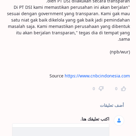
oleh PT DSI dilakukan secara transparan.
"Di PT DSI kami memastikan perusahan ini akan berjalan
sesuai dengan government yang transparan. Kami gak mau
satu niat gak baik dikelola yang gak baik jadi pemindahan
masalah saja. Kami memastikan perusahaan yang dibentuk
itu akan berjalan transparan," tegas dia di tempat yang
sama.
(npb/wur)
Source
https://www.cnbcindonesia.com
0
0
تعليقات الصفحة
أضف تعليقات
اكتب تعليقك هنا.