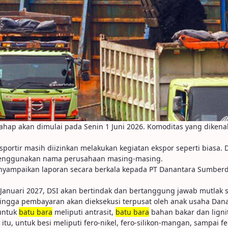
tahap akan dimulai pada Senin 1 Juni 2026. Komoditas yang dikena
ksportir masih diizinkan melakukan kegiatan ekspor seperti biasa
menggunakan nama perusahaan masing-masing.
mpaikan laporan secara berkala kepada PT Danantara Sumberday
anuari 2027, DSI akan bertindak dan bertanggung jawab mutlak seba
hingga pembayaran akan dieksekusi terpusat oleh anak usaha Dana
 untuk
batu bara
meliputi antrasit,
batu bara
bahan bakar dan ligni
tu, untuk besi meliputi fero-nikel, fero-silikon-mangan, sampai fe