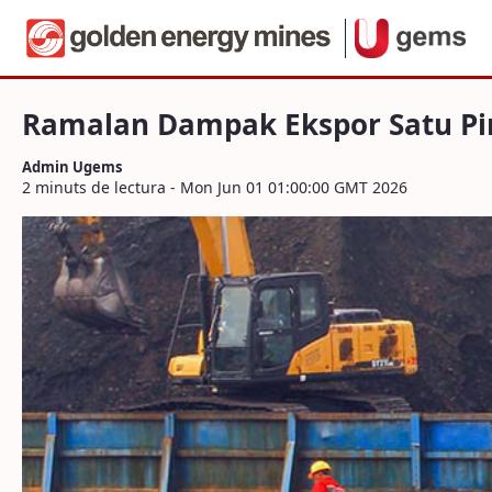
Navegació
Ramalan Dampak Ekspor Satu Pintu via 
Salta al contigut
Ramalan Dampak Ekspor Satu Pin
Admin Ugems
2 minuts de lectura - Mon Jun 01 01:00:00 GMT 2026