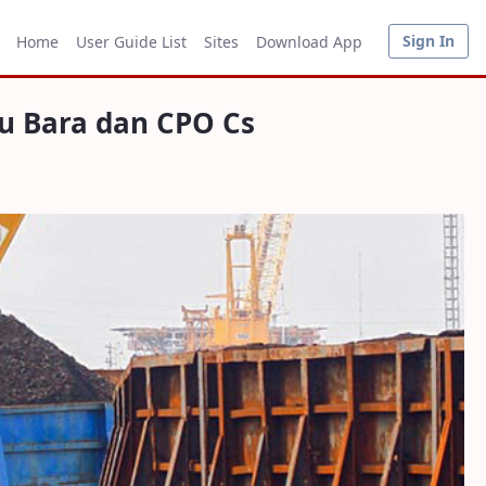
O Cs
Sign In
Home
User Guide List
Sites
Download App
u Bara dan CPO Cs