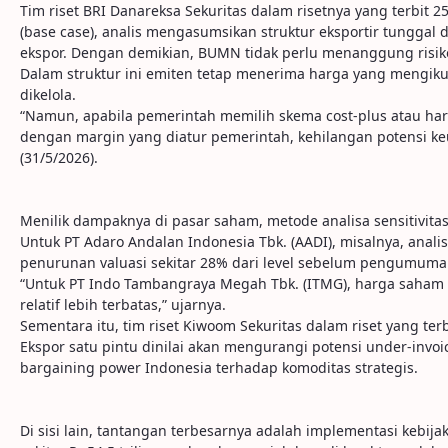
Tim riset BRI Danareksa Sekuritas dalam risetnya yang terbit
(base case), analis mengasumsikan struktur eksportir tunggal
ekspor. Dengan demikian, BUMN tidak perlu menanggung risiko
Dalam struktur ini emiten tetap menerima harga yang mengiku
dikelola.
“Namun, apabila pemerintah memilih skema cost-plus atau ha
dengan margin yang diatur pemerintah, kehilangan potensi keun
(31/5/2026).
Menilik dampaknya di pasar saham, metode analisa sensitivi
Untuk PT Adaro Andalan Indonesia Tbk. (AADI), misalnya, ana
penurunan valuasi sekitar 28% dari level sebelum pengumuma
“Untuk PT Indo Tambangraya Megah Tbk. (ITMG), harga saham 
relatif lebih terbatas,” ujarnya.
Sementara itu, tim riset Kiwoom Sekuritas dalam riset yang ter
Ekspor satu pintu dinilai akan mengurangi potensi under-invoi
bargaining power Indonesia terhadap komoditas strategis.
Di sisi lain, tantangan terbesarnya adalah implementasi kebija