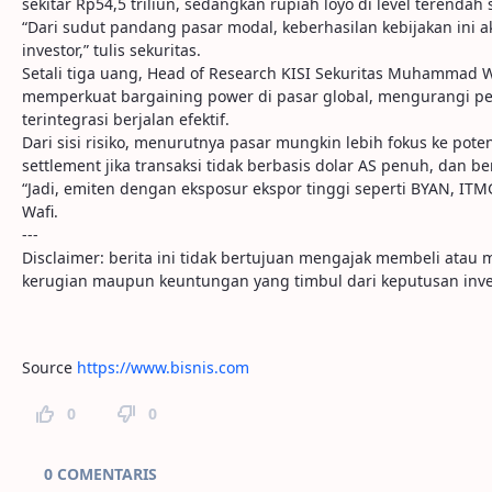
sekitar Rp54,5 triliun, sedangkan rupiah loyo di level terendah
“Dari sudut pandang pasar modal, keberhasilan kebijakan ini 
investor,” tulis sekuritas.
Setali tiga uang, Head of Research KISI Sekuritas Muhammad Wa
memperkuat bargaining power di pasar global, mengurangi per
terintegrasi berjalan efektif.
Dari sisi risiko, menurutnya pasar mungkin lebih fokus ke poten
settlement jika transaksi tidak berbasis dolar AS penuh, dan b
“Jadi, emiten dengan eksposur ekspor tinggi seperti BYAN, ITM
Wafi.
---
Disclaimer: berita ini tidak bertujuan mengajak membeli ata
kerugian maupun keuntungan yang timbul dari keputusan inve
Source
https://www.bisnis.com
0
0
Comentaris de la pàgina
0 COMENTARIS