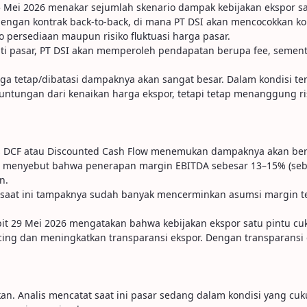
 25 Mei 2026 menakar sejumlah skenario dampak kebijakan ekspor s
 dengan kontrak back-to-back, di mana PT DSI akan mencocokkan 
 persediaan maupun risiko fluktuasi harga pasar.
ti pasar, PT DSI akan memperoleh pendapatan berupa fee, sement
rga tetap/dibatasi dampaknya akan sangat besar. Dalam kondisi 
tungan dari kenaikan harga ekspor, tetapi tetap menanggung risik
tas DCF atau Discounted Cash Flow menemukan dampaknya akan ber
lis menyebut bahwa penerapan margin EBITDA sebesar 13–15% (seba
n.
saat ini tampaknya sudah banyak mencerminkan asumsi margin te
bit 29 Mei 2026 mengatakan bahwa kebijakan ekspor satu pintu cuku
cing dan meningkatkan transparansi ekspor. Dengan transparansi d
kan. Analis mencatat saat ini pasar sedang dalam kondisi yang cuku