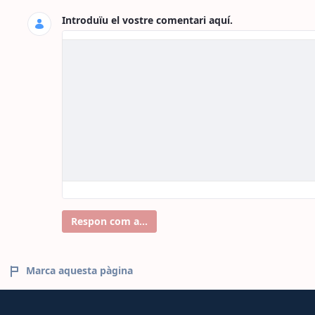
Introduïu el vostre comentari aquí.
Respon com a...
Marca aquesta pàgina