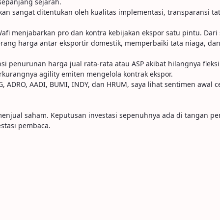
 sepanjang sejarah.
akan sangat ditentukan oleh kualitas implementasi, transparansi
fi menjabarkan pro dan kontra kebijakan ekspor satu pintu. Dari 
ang harga antar eksportir domestik, memperbaiki tata niaga, da
si penurunan harga jual rata-rata atau ASP akibat hilangnya fleksib
erkurangnya agility emiten mengelola kontrak ekspor.
G, ADRO, AADI, BUMI, INDY, dan HRUM, saya lihat sentimen awal ce
u menjual saham. Keputusan investasi sepenuhnya ada di tangan p
stasi pembaca.