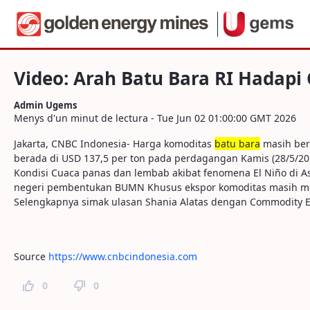
Navegació
Video: Arah Batu Bara RI Hadapi Gelomb
Salta al contigut
Video: Arah Batu Bara RI Hadapi
Admin Ugems
Menys d'un minut de lectura - Tue Jun 02 01:00:00 GMT 2026
Jakarta, CNBC Indonesia- Harga komoditas
batu bara
masih berg
berada di USD 137,5 per ton pada perdagangan Kamis (28/5/2
Kondisi Cuaca panas dan lembab akibat fenomena El Niño di
negeri pembentukan BUMN Khusus ekspor komoditas masih me
Selengkapnya simak ulasan Shania Alatas dengan Commodity E
Source
https://www.cnbcindonesia.com
0
0