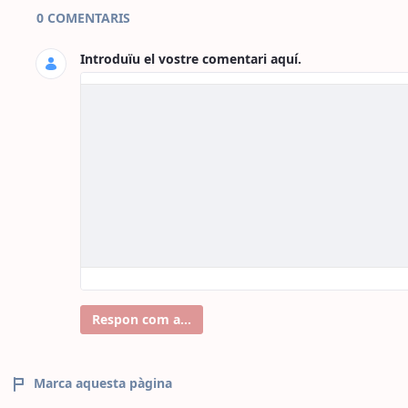
Comentaris de la pàgina
0 COMENTARIS
Introduïu el vostre comentari aquí.
Respon com a...
Marca aquesta pàgina