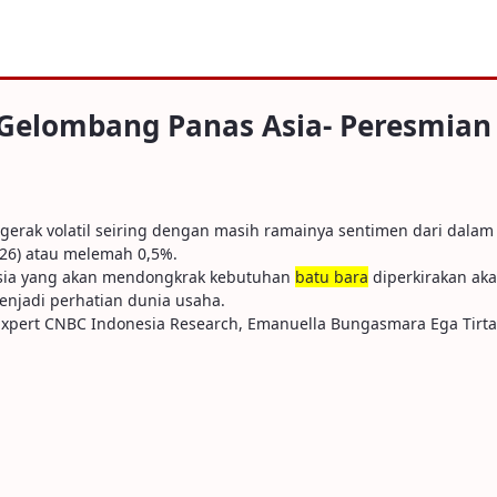
ang Panas Asia- Peresmian PT DSI
 Gelombang Panas Asia- Peresmian
erak volatil seiring dengan masih ramainya sentimen dari dalam 
026) atau melemah 0,5%.
 Asia yang akan mendongkrak kebutuhan
batu bara
diperkirakan ak
njadi perhatian dunia usaha.
xpert CNBC Indonesia Research, Emanuella Bungasmara Ega Tirta 