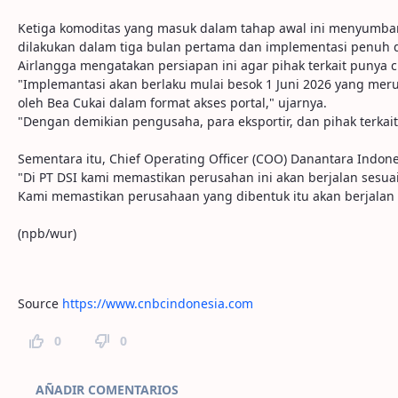
Ketiga komoditas yang masuk dalam tahap awal ini menyumbang 
dilakukan dalam tiga bulan pertama dan implementasi penuh di
Airlangga mengatakan persiapan ini agar pihak terkait punya
"Implemantasi akan berlaku mulai besok 1 Juni 2026 yang meru
oleh Bea Cukai dalam format akses portal," ujarnya.
"Dengan demikian pengusaha, para eksportir, dan pihak terkait
Sementara itu, Chief Operating Officer (COO) Danantara Indon
"Di PT DSI kami memastikan perusahan ini akan berjalan sesua
Kami memastikan perusahaan yang dibentuk itu akan berjalan 
(npb/wur)
Source
https://www.cnbcindonesia.com
0
0
Comentarios de la página
AÑADIR COMENTARIOS