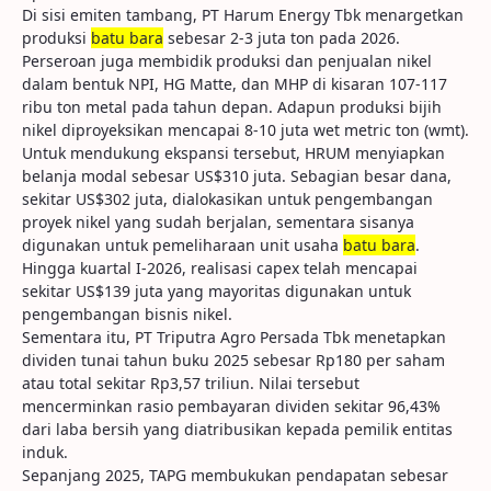
Di sisi emiten tambang, PT Harum Energy Tbk menargetkan
produksi
batu bara
sebesar 2-3 juta ton pada 2026.
Perseroan juga membidik produksi dan penjualan nikel
dalam bentuk NPI, HG Matte, dan MHP di kisaran 107-117
ribu ton metal pada tahun depan. Adapun produksi bijih
nikel diproyeksikan mencapai 8-10 juta wet metric ton (wmt).
Untuk mendukung ekspansi tersebut, HRUM menyiapkan
belanja modal sebesar US$310 juta. Sebagian besar dana,
sekitar US$302 juta, dialokasikan untuk pengembangan
proyek nikel yang sudah berjalan, sementara sisanya
digunakan untuk pemeliharaan unit usaha
batu bara
.
Hingga kuartal I-2026, realisasi capex telah mencapai
sekitar US$139 juta yang mayoritas digunakan untuk
pengembangan bisnis nikel.
Sementara itu, PT Triputra Agro Persada Tbk menetapkan
dividen tunai tahun buku 2025 sebesar Rp180 per saham
atau total sekitar Rp3,57 triliun. Nilai tersebut
mencerminkan rasio pembayaran dividen sekitar 96,43%
dari laba bersih yang diatribusikan kepada pemilik entitas
induk.
Sepanjang 2025, TAPG membukukan pendapatan sebesar