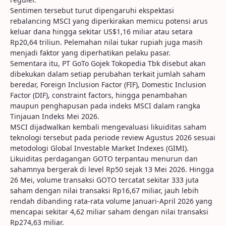
Sentimen tersebut turut dipengaruhi ekspektasi
rebalancing MSCI yang diperkirakan memicu potensi arus
keluar dana hingga sekitar US$1,16 miliar atau setara
Rp20,64 triliun. Pelemahan nilai tukar rupiah juga masih
menjadi faktor yang diperhatikan pelaku pasar.
Sementara itu, PT GoTo Gojek Tokopedia Tbk disebut akan
dibekukan dalam setiap perubahan terkait jumlah saham
beredar, Foreign Inclusion Factor (FIF), Domestic Inclusion
Factor (DIF), constraint factors, hingga penambahan
maupun penghapusan pada indeks MSCI dalam rangka
Tinjauan Indeks Mei 2026.
MSCI dijadwalkan kembali mengevaluasi likuiditas saham
teknologi tersebut pada periode review Agustus 2026 sesuai
metodologi Global Investable Market Indexes (GIMI).
Likuiditas perdagangan GOTO terpantau menurun dan
sahamnya bergerak di level Rp50 sejak 13 Mei 2026. Hingga
26 Mei, volume transaksi GOTO tercatat sekitar 333 juta
saham dengan nilai transaksi Rp16,67 miliar, jauh lebih
rendah dibanding rata-rata volume Januari-April 2026 yang
mencapai sekitar 4,62 miliar saham dengan nilai transaksi
Rp274,63 miliar.