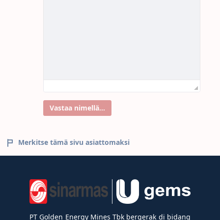
Vastaa nimellä...
Merkitse tämä sivu asiattomaksi
PT Golden Energy Mines Tbk bergerak di bidang