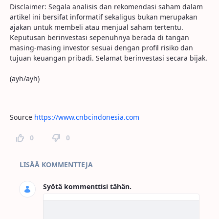
Disclaimer: Segala analisis dan rekomendasi saham dalam
artikel ini bersifat informatif sekaligus bukan merupakan
ajakan untuk membeli atau menjual saham tertentu.
Keputusan berinvestasi sepenuhnya berada di tangan
masing-masing investor sesuai dengan profil risiko dan
tujuan keuangan pribadi. Selamat berinvestasi secara bijak.
(ayh/ayh)
Source
https://www.cnbcindonesia.com
0
0
Sivun kommentit
LISÄÄ KOMMENTTEJA
Syötä kommenttisi tähän.