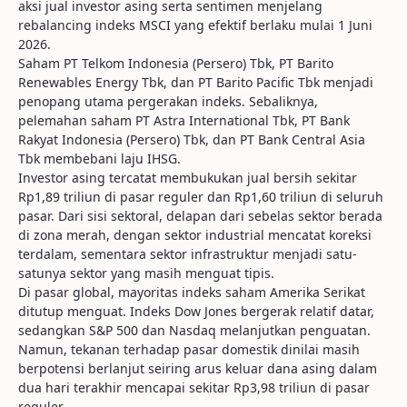
aksi jual investor asing serta sentimen menjelang
rebalancing indeks MSCI yang efektif berlaku mulai 1 Juni
2026.
Saham PT Telkom Indonesia (Persero) Tbk, PT Barito
Renewables Energy Tbk, dan PT Barito Pacific Tbk menjadi
penopang utama pergerakan indeks. Sebaliknya,
pelemahan saham PT Astra International Tbk, PT Bank
Rakyat Indonesia (Persero) Tbk, dan PT Bank Central Asia
Tbk membebani laju IHSG.
Investor asing tercatat membukukan jual bersih sekitar
Rp1,89 triliun di pasar reguler dan Rp1,60 triliun di seluruh
pasar. Dari sisi sektoral, delapan dari sebelas sektor berada
di zona merah, dengan sektor industrial mencatat koreksi
terdalam, sementara sektor infrastruktur menjadi satu-
satunya sektor yang masih menguat tipis.
Di pasar global, mayoritas indeks saham Amerika Serikat
ditutup menguat. Indeks Dow Jones bergerak relatif datar,
sedangkan S&P 500 dan Nasdaq melanjutkan penguatan.
Namun, tekanan terhadap pasar domestik dinilai masih
berpotensi berlanjut seiring arus keluar dana asing dalam
dua hari terakhir mencapai sekitar Rp3,98 triliun di pasar
reguler.