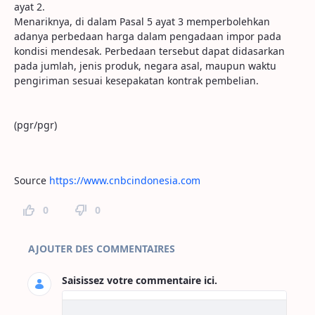
ayat 2.
Menariknya, di dalam Pasal 5 ayat 3 memperbolehkan
adanya perbedaan harga dalam pengadaan impor pada
kondisi mendesak. Perbedaan tersebut dapat didasarkan
pada jumlah, jenis produk, negara asal, maupun waktu
pengiriman sesuai kesepakatan kontrak pembelian.
(pgr/pgr)
Source
https://www.cnbcindonesia.com
0
0
Commentaires sur la page
AJOUTER DES COMMENTAIRES
Saisissez votre commentaire ici.