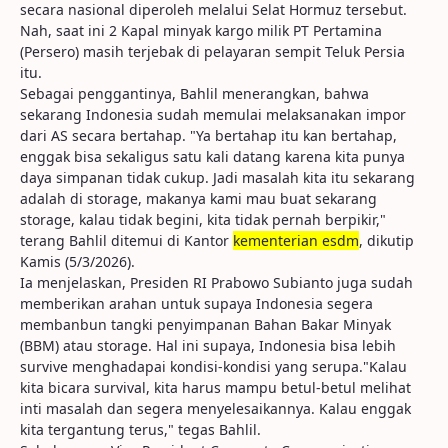
secara nasional diperoleh melalui Selat Hormuz tersebut.
Nah, saat ini 2 Kapal minyak kargo milik PT Pertamina
(Persero) masih terjebak di pelayaran sempit Teluk Persia
itu.
Sebagai penggantinya, Bahlil menerangkan, bahwa
sekarang Indonesia sudah memulai melaksanakan impor
dari AS secara bertahap. "Ya bertahap itu kan bertahap,
enggak bisa sekaligus satu kali datang karena kita punya
daya simpanan tidak cukup. Jadi masalah kita itu sekarang
adalah di storage, makanya kami mau buat sekarang
storage, kalau tidak begini, kita tidak pernah berpikir,"
terang Bahlil ditemui di Kantor
kementerian esdm
, dikutip
Kamis (5/3/2026).
Ia menjelaskan, Presiden RI Prabowo Subianto juga sudah
memberikan arahan untuk supaya Indonesia segera
membanbun tangki penyimpanan Bahan Bakar Minyak
(BBM) atau storage. Hal ini supaya, Indonesia bisa lebih
survive menghadapai kondisi-kondisi yang serupa."Kalau
kita bicara survival, kita harus mampu betul-betul melihat
inti masalah dan segera menyelesaikannya. Kalau enggak
kita tergantung terus," tegas Bahlil.