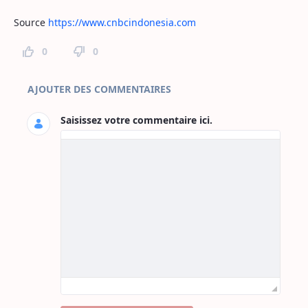
Source
https://www.cnbcindonesia.com
0
0
Commentaires sur la page
AJOUTER DES COMMENTAIRES
Saisissez votre commentaire ici.