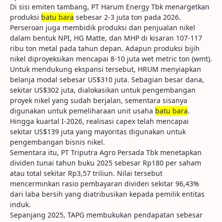
Di sisi emiten tambang, PT Harum Energy Tbk menargetkan
produksi
batu bara
sebesar 2-3 juta ton pada 2026.
Perseroan juga membidik produksi dan penjualan nikel
dalam bentuk NPI, HG Matte, dan MHP di kisaran 107-117
ribu ton metal pada tahun depan. Adapun produksi bijih
nikel diproyeksikan mencapai 8-10 juta wet metric ton (wmt).
Untuk mendukung ekspansi tersebut, HRUM menyiapkan
belanja modal sebesar US$310 juta. Sebagian besar dana,
sekitar US$302 juta, dialokasikan untuk pengembangan
proyek nikel yang sudah berjalan, sementara sisanya
digunakan untuk pemeliharaan unit usaha
batu bara
.
Hingga kuartal I-2026, realisasi capex telah mencapai
sekitar US$139 juta yang mayoritas digunakan untuk
pengembangan bisnis nikel.
Sementara itu, PT Triputra Agro Persada Tbk menetapkan
dividen tunai tahun buku 2025 sebesar Rp180 per saham
atau total sekitar Rp3,57 triliun. Nilai tersebut
mencerminkan rasio pembayaran dividen sekitar 96,43%
dari laba bersih yang diatribusikan kepada pemilik entitas
induk.
Sepanjang 2025, TAPG membukukan pendapatan sebesar