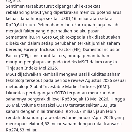
Sentimen tersebut turut dipengaruhi ekspektasi
rebalancing MSCI yang diperkirakan memicu potensi arus
keluar dana hingga sekitar US$1,16 miliar atau setara
Rp20,64 triliun. Pelemahan nilai tukar rupiah juga masih
menjadi faktor yang diperhatikan pelaku pasar.
Sementara itu, PT GoTo Gojek Tokopedia Tbk disebut akan
dibekukan dalam setiap perubahan terkait jumlah saham
beredar, Foreign Inclusion Factor (FIF), Domestic Inclusion
Factor (DIF), constraint factors, hingga penambahan
maupun penghapusan pada indeks MSCI dalam rangka
Tinjauan Indeks Mei 2026.
MSCI dijadwalkan kembali mengevaluasi likuiditas saham
teknologi tersebut pada periode review Agustus 2026 sesuai
metodologi Global Investable Market Indexes (GIMI).
Likuiditas perdagangan GOTO terpantau menurun dan
sahamnya bergerak di level Rp50 sejak 13 Mei 2026. Hingga
26 Mei, volume transaksi GOTO tercatat sekitar 333 juta
saham dengan nilai transaksi Rp16,67 miliar, jauh lebih
rendah dibanding rata-rata volume Januari-April 2026 yang
mencapai sekitar 4,62 miliar saham dengan nilai transaksi
Rp274,63 miliar.