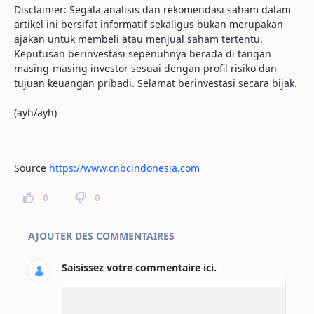
Disclaimer: Segala analisis dan rekomendasi saham dalam
artikel ini bersifat informatif sekaligus bukan merupakan
ajakan untuk membeli atau menjual saham tertentu.
Keputusan berinvestasi sepenuhnya berada di tangan
masing-masing investor sesuai dengan profil risiko dan
tujuan keuangan pribadi. Selamat berinvestasi secara bijak.
(ayh/ayh)
Source
https://www.cnbcindonesia.com
0
0
Commentaires sur la page
AJOUTER DES COMMENTAIRES
Saisissez votre commentaire ici.