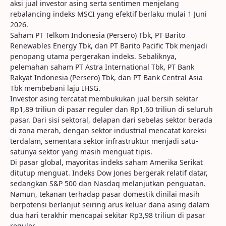
aksi jual investor asing serta sentimen menjelang
rebalancing indeks MSCI yang efektif berlaku mulai 1 Juni
2026.
Saham PT Telkom Indonesia (Persero) Tbk, PT Barito
Renewables Energy Tbk, dan PT Barito Pacific Tbk menjadi
penopang utama pergerakan indeks. Sebaliknya,
pelemahan saham PT Astra International Tbk, PT Bank
Rakyat Indonesia (Persero) Tbk, dan PT Bank Central Asia
Tbk membebani laju IHSG.
Investor asing tercatat membukukan jual bersih sekitar
Rp1,89 triliun di pasar reguler dan Rp1,60 triliun di seluruh
pasar. Dari sisi sektoral, delapan dari sebelas sektor berada
di zona merah, dengan sektor industrial mencatat koreksi
terdalam, sementara sektor infrastruktur menjadi satu-
satunya sektor yang masih menguat tipis.
Di pasar global, mayoritas indeks saham Amerika Serikat
ditutup menguat. Indeks Dow Jones bergerak relatif datar,
sedangkan S&P 500 dan Nasdaq melanjutkan penguatan.
Namun, tekanan terhadap pasar domestik dinilai masih
berpotensi berlanjut seiring arus keluar dana asing dalam
dua hari terakhir mencapai sekitar Rp3,98 triliun di pasar
reguler.