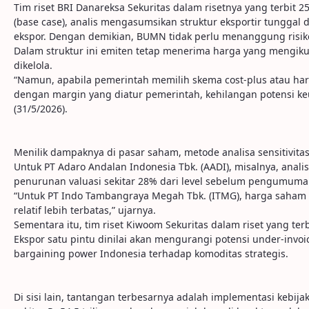
Tim riset BRI Danareksa Sekuritas dalam risetnya yang terbit
(base case), analis mengasumsikan struktur eksportir tunggal
ekspor. Dengan demikian, BUMN tidak perlu menanggung risiko
Dalam struktur ini emiten tetap menerima harga yang mengiku
dikelola.
“Namun, apabila pemerintah memilih skema cost-plus atau ha
dengan margin yang diatur pemerintah, kehilangan potensi keun
(31/5/2026).
Menilik dampaknya di pasar saham, metode analisa sensitivi
Untuk PT Adaro Andalan Indonesia Tbk. (AADI), misalnya, ana
penurunan valuasi sekitar 28% dari level sebelum pengumuma
“Untuk PT Indo Tambangraya Megah Tbk. (ITMG), harga saham 
relatif lebih terbatas,” ujarnya.
Sementara itu, tim riset Kiwoom Sekuritas dalam riset yang ter
Ekspor satu pintu dinilai akan mengurangi potensi under-invoi
bargaining power Indonesia terhadap komoditas strategis.
Di sisi lain, tantangan terbesarnya adalah implementasi kebija