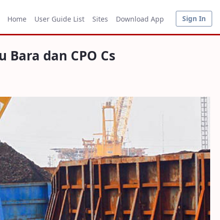
O Cs
Sign In
Home
User Guide List
Sites
Download App
u Bara dan CPO Cs