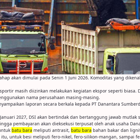
tahap akan dimulai pada Senin 1 Juni 2026. Komoditas yang dikena
ksportir masih diizinkan melakukan kegiatan ekspor seperti biasa
menggunakan nama perusahaan masing-masing.
mpaikan laporan secara berkala kepada PT Danantara Sumberday
anuari 2027, DSI akan bertindak dan bertanggung jawab mutlak seba
hingga pembayaran akan dieksekusi terpusat oleh anak usaha Dana
 untuk
batu bara
meliputi antrasit,
batu bara
bahan bakar dan ligni
tu, untuk besi meliputi fero-nikel, fero-silikon-mangan, sampai fe