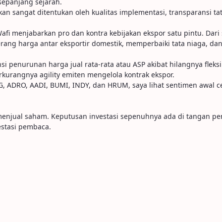
 sepanjang sejarah.
akan sangat ditentukan oleh kualitas implementasi, transparansi
fi menjabarkan pro dan kontra kebijakan ekspor satu pintu. Dari 
ang harga antar eksportir domestik, memperbaiki tata niaga, da
si penurunan harga jual rata-rata atau ASP akibat hilangnya fleksib
erkurangnya agility emiten mengelola kontrak ekspor.
G, ADRO, AADI, BUMI, INDY, dan HRUM, saya lihat sentimen awal ce
u menjual saham. Keputusan investasi sepenuhnya ada di tangan p
stasi pembaca.