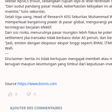
sekitar Rp54,5 triliun, sedangkan rupiah loyo di level terendah
“Dari sudut pandang pasar modal, keberhasilan kebijakan ini 
investor,” tulis sekuritas.
Setali tiga uang, Head of Research KISI Sekuritas Muhammad Wa
memperkuat bargaining power di pasar global, mengurangi per
terintegrasi berjalan efektif.
Dari sisi risiko, menurutnya pasar mungkin lebih fokus ke poten
settlement jika transaksi tidak berbasis dolar AS penuh, dan b
“Jadi, emiten dengan eksposur ekspor tinggi seperti BYAN, ITM
Wafi.
---
Disclaimer: berita ini tidak bertujuan mengajak membeli ata
kerugian maupun keuntungan yang timbul dari keputusan inve
Source
https://www.bisnis.com
0
0
Commentaires sur la page
AJOUTER DES COMMENTAIRES