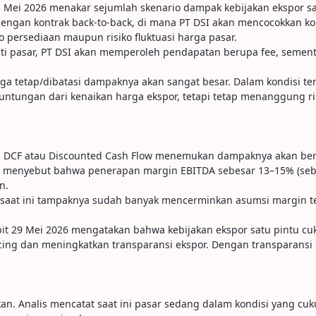
 25 Mei 2026 menakar sejumlah skenario dampak kebijakan ekspor s
 dengan kontrak back-to-back, di mana PT DSI akan mencocokkan 
 persediaan maupun risiko fluktuasi harga pasar.
ti pasar, PT DSI akan memperoleh pendapatan berupa fee, sement
rga tetap/dibatasi dampaknya akan sangat besar. Dalam kondisi 
tungan dari kenaikan harga ekspor, tetapi tetap menanggung risik
tas DCF atau Discounted Cash Flow menemukan dampaknya akan ber
lis menyebut bahwa penerapan margin EBITDA sebesar 13–15% (seba
n.
saat ini tampaknya sudah banyak mencerminkan asumsi margin te
bit 29 Mei 2026 mengatakan bahwa kebijakan ekspor satu pintu cuku
cing dan meningkatkan transparansi ekspor. Dengan transparansi d
kan. Analis mencatat saat ini pasar sedang dalam kondisi yang cuku