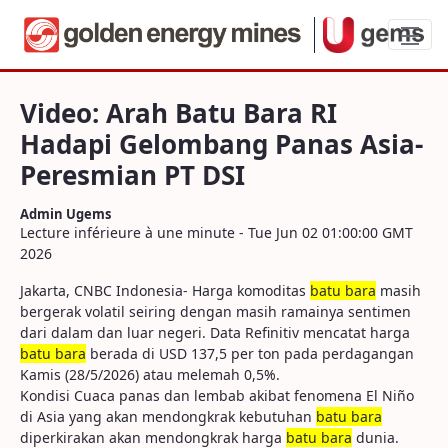
Video: Arah Batu Bara RI Hadapi Gelomb
Video: Arah Batu Bara RI
Hadapi Gelombang Panas Asia-
Peresmian PT DSI
Admin Ugems
Lecture inférieure à une minute - Tue Jun 02 01:00:00 GMT
2026
Jakarta, CNBC Indonesia- Harga komoditas
batu bara
masih
bergerak volatil seiring dengan masih ramainya sentimen
dari dalam dan luar negeri. Data Refinitiv mencatat harga
batu bara
berada di USD 137,5 per ton pada perdagangan
Kamis (28/5/2026) atau melemah 0,5%.
Kondisi Cuaca panas dan lembab akibat fenomena El Niño
di Asia yang akan mendongkrak kebutuhan
batu bara
diperkirakan akan mendongkrak harga
batu bara
dunia.