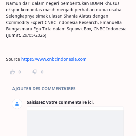
Namun dari dalam negeri pembentukan BUMN Khusus
ekspor komoditas masih menjadi perhatian dunia usaha.
Selengkapnya simak ulasan Shania Alatas dengan
Commodity Expert CNBC Indonesia Research, Emanuella
Bungasmara Ega Tirta dalam Squawk Box, CNBC Indonesia
(Jum'at, 29/05/2026)
Source
https://www.cnbcindonesia.com
0
0
Commentaires sur la page
AJOUTER DES COMMENTAIRES
Saisissez votre commentaire ici.