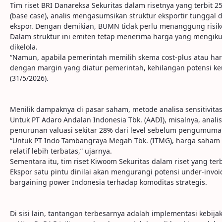
Tim riset BRI Danareksa Sekuritas dalam risetnya yang terbit
(base case), analis mengasumsikan struktur eksportir tunggal
ekspor. Dengan demikian, BUMN tidak perlu menanggung risiko
Dalam struktur ini emiten tetap menerima harga yang mengiku
dikelola.
“Namun, apabila pemerintah memilih skema cost-plus atau ha
dengan margin yang diatur pemerintah, kehilangan potensi keun
(31/5/2026).
Menilik dampaknya di pasar saham, metode analisa sensitivi
Untuk PT Adaro Andalan Indonesia Tbk. (AADI), misalnya, ana
penurunan valuasi sekitar 28% dari level sebelum pengumuma
“Untuk PT Indo Tambangraya Megah Tbk. (ITMG), harga saham 
relatif lebih terbatas,” ujarnya.
Sementara itu, tim riset Kiwoom Sekuritas dalam riset yang ter
Ekspor satu pintu dinilai akan mengurangi potensi under-invoi
bargaining power Indonesia terhadap komoditas strategis.
Di sisi lain, tantangan terbesarnya adalah implementasi kebija