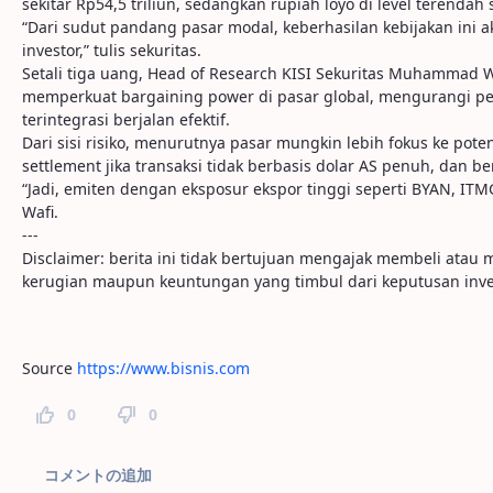
sekitar Rp54,5 triliun, sedangkan rupiah loyo di level terendah
“Dari sudut pandang pasar modal, keberhasilan kebijakan ini 
investor,” tulis sekuritas.
Setali tiga uang, Head of Research KISI Sekuritas Muhammad Wa
memperkuat bargaining power di pasar global, mengurangi per
terintegrasi berjalan efektif.
Dari sisi risiko, menurutnya pasar mungkin lebih fokus ke poten
settlement jika transaksi tidak berbasis dolar AS penuh, dan b
“Jadi, emiten dengan eksposur ekspor tinggi seperti BYAN, ITM
Wafi.
---
Disclaimer: berita ini tidak bertujuan mengajak membeli ata
kerugian maupun keuntungan yang timbul dari keputusan inve
Source
https://www.bisnis.com
0
0
ページコメント
コメントの追加