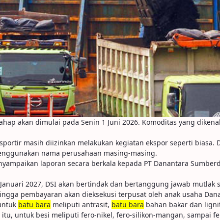
tahap akan dimulai pada Senin 1 Juni 2026. Komoditas yang dikena
ksportir masih diizinkan melakukan kegiatan ekspor seperti biasa
menggunakan nama perusahaan masing-masing.
mpaikan laporan secara berkala kepada PT Danantara Sumberday
anuari 2027, DSI akan bertindak dan bertanggung jawab mutlak seba
hingga pembayaran akan dieksekusi terpusat oleh anak usaha Dana
 untuk
batu bara
meliputi antrasit,
batu bara
bahan bakar dan ligni
tu, untuk besi meliputi fero-nikel, fero-silikon-mangan, sampai fe