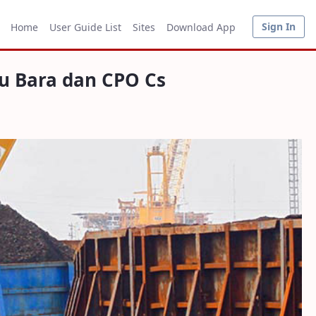
O Cs
Sign In
Home
User Guide List
Sites
Download App
u Bara dan CPO Cs