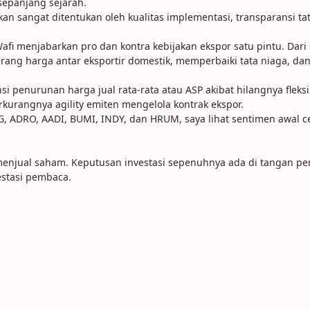
 sepanjang sejarah.
akan sangat ditentukan oleh kualitas implementasi, transparansi
fi menjabarkan pro dan kontra kebijakan ekspor satu pintu. Dari 
ang harga antar eksportir domestik, memperbaiki tata niaga, da
si penurunan harga jual rata-rata atau ASP akibat hilangnya fleksib
erkurangnya agility emiten mengelola kontrak ekspor.
G, ADRO, AADI, BUMI, INDY, dan HRUM, saya lihat sentimen awal ce
u menjual saham. Keputusan investasi sepenuhnya ada di tangan p
stasi pembaca.