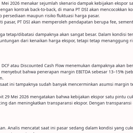
 25 Mei 2026 menakar sejumlah skenario dampak kebijakan ekspor s
 dengan kontrak back-to-back, di mana PT DSI akan mencocokkan 
 persediaan maupun risiko fluktuasi harga pasar.
ti pasar, PT DSI akan memperoleh pendapatan berupa fee, sement
rga tetap/dibatasi dampaknya akan sangat besar. Dalam kondisi 
tungan dari kenaikan harga ekspor, tetapi tetap menanggung risik
tas DCF atau Discounted Cash Flow menemukan dampaknya akan ber
lis menyebut bahwa penerapan margin EBITDA sebesar 13–15% (seba
n.
saat ini tampaknya sudah banyak mencerminkan asumsi margin te
bit 29 Mei 2026 mengatakan bahwa kebijakan ekspor satu pintu cuku
cing dan meningkatkan transparansi ekspor. Dengan transparansi d
kan. Analis mencatat saat ini pasar sedang dalam kondisi yang cuku