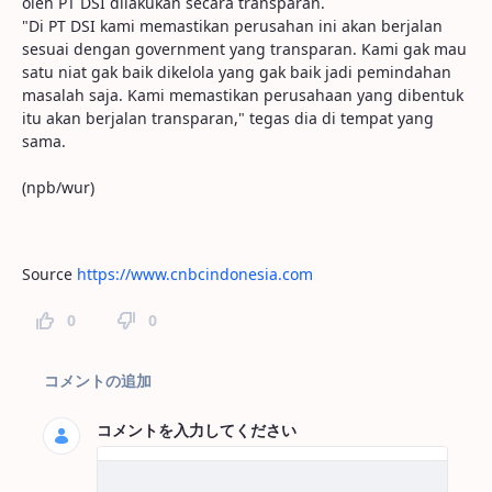
oleh PT DSI dilakukan secara transparan.
"Di PT DSI kami memastikan perusahan ini akan berjalan
sesuai dengan government yang transparan. Kami gak mau
satu niat gak baik dikelola yang gak baik jadi pemindahan
masalah saja. Kami memastikan perusahaan yang dibentuk
itu akan berjalan transparan," tegas dia di tempat yang
sama.
(npb/wur)
Source
https://www.cnbcindonesia.com
0
0
ページコメント
コメントの追加
コメントを入力してください