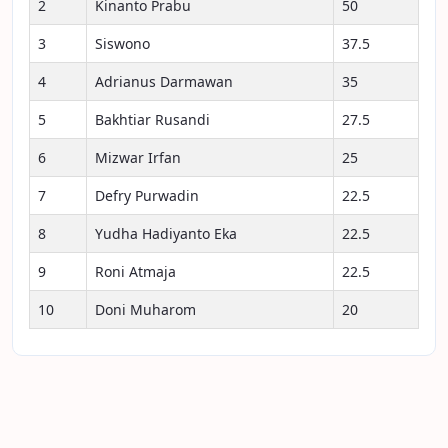
2
Kinanto Prabu
50
3
Siswono
37.5
4
Adrianus Darmawan
35
5
Bakhtiar Rusandi
27.5
6
Mizwar Irfan
25
7
Defry Purwadin
22.5
8
Yudha Hadiyanto Eka
22.5
9
Roni Atmaja
22.5
10
Doni Muharom
20