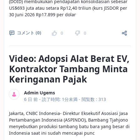
(DOID) membukukan pendapatan konsolidasian sebesar
US$693 juta atau setara Rp12,40 triliun (kurs JISDOR per
30 Juni 2026 Rp17.899 per dolar
コメント (0)
0
0
Video: Adopsi Alat Berat EV,
Kontraktor Tambang Minta
Keringanan Pajak
Admin Ugems
公開日
6 日 前 -
読了時間: 1分未満
- 閲覧数 : 313
Jakarta, CNBC Indonesia- Direktur Eksekutif Asosiasi Jasa
Pertambangan Indonesia (ASPINDO), Bambang Tjahjono
menyebutkan produksi tambang batu bara yang besar di
Indonesia saat ini sudah mencapai punc