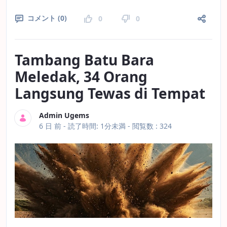
コメント (0)
0
0
Tambang Batu Bara
Meledak, 34 Orang
Langsung Tewas di Tempat
Admin Ugems
公開日
6 日 前 -
読了時間: 1分未満
- 閲覧数 : 324