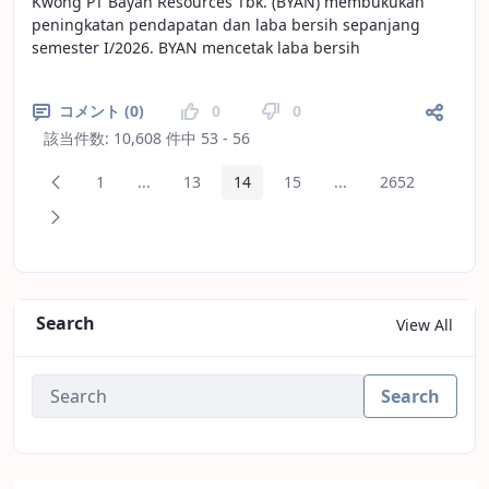
Kwong PT Bayan Resources Tbk. (BYAN) membukukan
peningkatan pendapatan dan laba bersih sepanjang
semester I/2026. BYAN mencetak laba bersih
コメント (0)
0
0
該当件数: 10,608 件中 53 - 56
前のページ
1
...
13
14
15
...
2652
ページ
中間ページ
ページ
ページ
ページ
中間ページ
ページ
次のページ
Search
View All
Search