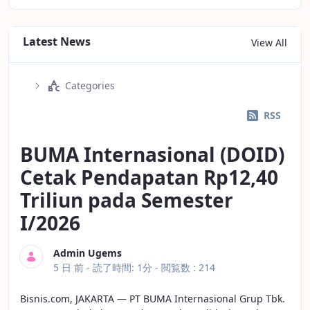
Latest News
View All
Categories
RSS
BUMA Internasional (DOID)
Cetak Pendapatan Rp12,40
Triliun pada Semester
I/2026
Admin Ugems
公開日
5 日 前 -
読了時間: 1分
- 閲覧数 : 214
Bisnis.com, JAKARTA — PT BUMA Internasional Grup Tbk.