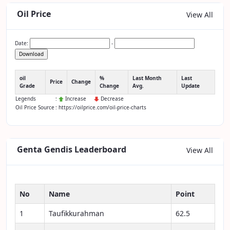
Oil Price
View All
Date:
-
Download
oil
%
Last Month
Last
Price
Change
Grade
Change
Avg.
Update
Legends
:
Increase
Decrease
Oil Price Source
: https://oilprice.com/oil-price-charts
Genta Gendis Leaderboard
View All
No
Name
Point
1
Taufikkurahman
62.5