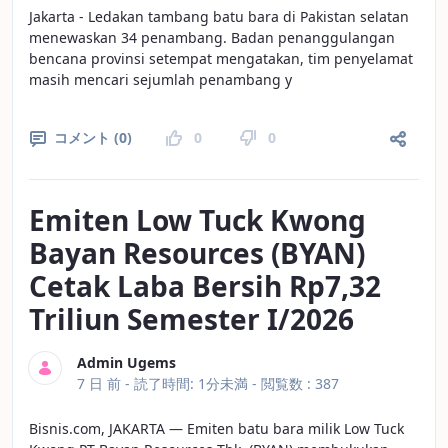
Jakarta - Ledakan tambang batu bara di Pakistan selatan
menewaskan 34 penambang. Badan penanggulangan
bencana provinsi setempat mengatakan, tim penyelamat
masih mencari sejumlah penambang y
コメント (0)
0
0
Emiten Low Tuck Kwong
Bayan Resources (BYAN)
Cetak Laba Bersih Rp7,32
Triliun Semester I/2026
Admin Ugems
公開日
7 日 前 -
読了時間: 1分未満
- 閲覧数 : 387
Bisnis.com, JAKARTA — Emiten batu bara milik Low Tuck