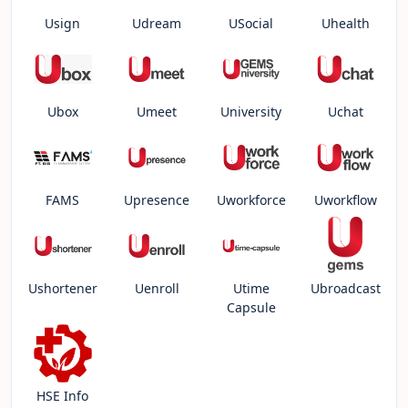
Usign
Udream
USocial
Uhealth
Ubox
Umeet
University
Uchat
FAMS
Upresence
Uworkforce
Uworkflow
Ushortener
Uenroll
Utime
Ubroadcast
Capsule
HSE Info