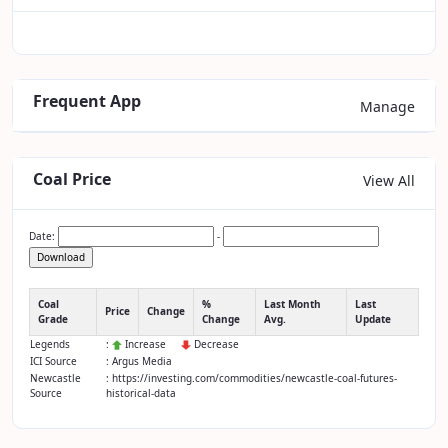
Frequent App
Manage
Coal Price
View All
Date:
-
Download
Coal
%
Last Month
Last
Price
Change
Grade
Change
Avg.
Update
Legends
:
Increase
Decrease
ICI Source
: Argus Media
Newcastle
: https://investing.com/commodities/newcastle-coal-futures-
Source
historical-data