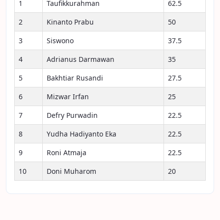
1
Taufikkurahman
62.5
2
Kinanto Prabu
50
3
Siswono
37.5
4
Adrianus Darmawan
35
5
Bakhtiar Rusandi
27.5
6
Mizwar Irfan
25
7
Defry Purwadin
22.5
8
Yudha Hadiyanto Eka
22.5
9
Roni Atmaja
22.5
10
Doni Muharom
20