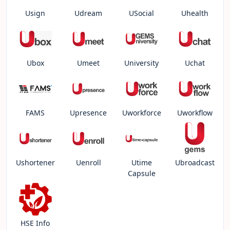
Usign
Udream
USocial
Uhealth
Ubox
Umeet
University
Uchat
FAMS
Upresence
Uworkforce
Uworkflow
Ushortener
Uenroll
Utime
Ubroadcast
Capsule
HSE Info