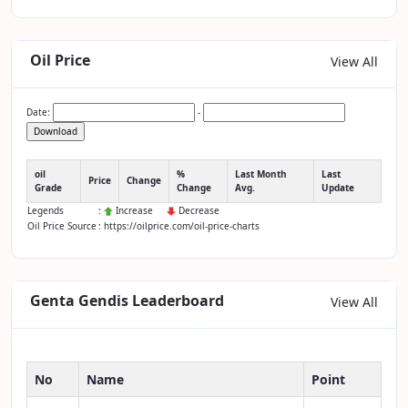
Oil Price
View All
Date:
-
Download
oil
%
Last Month
Last
Price
Change
Grade
Change
Avg.
Update
Legends
:
Increase
Decrease
Oil Price Source
: https://oilprice.com/oil-price-charts
Genta Gendis Leaderboard
View All
No
Name
Point