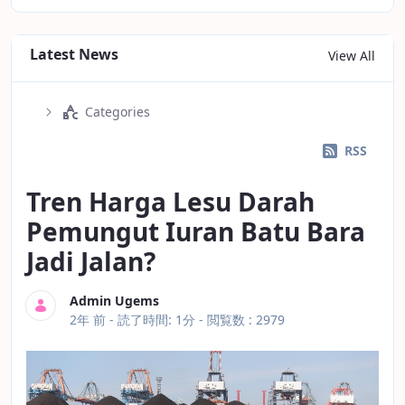
Latest News
View All
Categories
RSS
Tren Harga Lesu Darah
Pemungut Iuran Batu Bara
Jadi Jalan?
Admin Ugems
公開日
2年 前 -
読了時間: 1分
- 閲覧数 : 2979