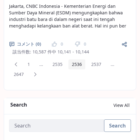
Jakarta, CNBC Indonesia - Kementerian Energi dan
Sumber Daya Mineral (ESDM) mengungkapkan bahwa
industri batu bara di dalam negeri saat ini tengah
menghadapi kelangkaan ban alat berat. Hal ini pun ber
コメント (0)
0
0
該当件数: 10,587 件中 10,141 - 10,144
前のページ
1
...
2535
2536
2537
...
ページ
中間ページ
ページ
ページ
ページ
中間ページ
次のページ
2647
ページ
Search
View All
Search