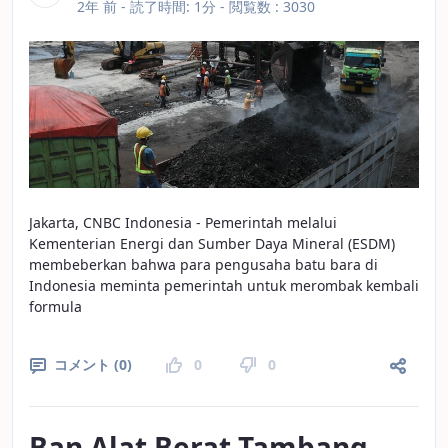
公開日
2年 前 -
読了時間: 1分
- 閲覧数 : 3030
Jakarta, CNBC Indonesia - Pemerintah melalui
Kementerian Energi dan Sumber Daya Mineral (ESDM)
membeberkan bahwa para pengusaha batu bara di
Indonesia meminta pemerintah untuk merombak kembali
formula
コメント (0)
0
0
Ban Alat Berat Tambang