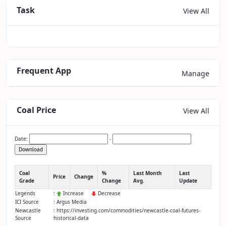
Task
View All
Frequent App
Manage
Coal Price
View All
Date:
-
Download
Coal
%
Last Month
Last
Price
Change
Grade
Change
Avg.
Update
Legends
:
Increase
Decrease
ICI Source
: Argus Media
Newcastle
: https://investing.com/commodities/newcastle-coal-futures-
Source
historical-data