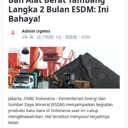
Langka 2 Bulan ESDM: Ini
Bahaya!
Admin Ugems
公開日
2年 前 -
読了時間: 1分
- 閲覧数 : 3594
Jakarta, CNBC Indonesia - Kementerian Energi dan
Sumber Daya Mineral (ESDM) menyampaikan kegiatan
produksi batu bara di Indonesia saat ini cukup
mengkhawatirkan. Hal tersebut menyusul terjadinya
kelan