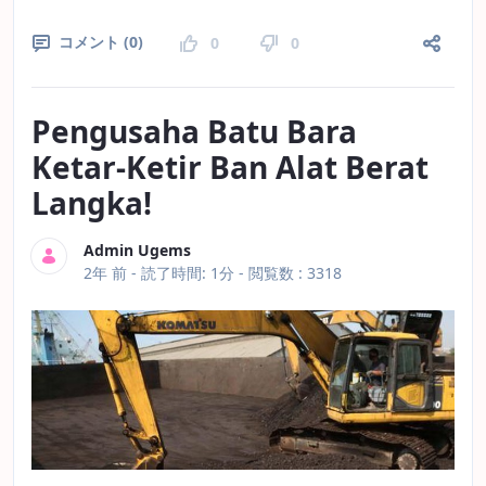
コメント (0)
0
0
Pengusaha Batu Bara
Ketar-Ketir Ban Alat Berat
Langka!
Admin Ugems
公開日
2年 前 -
読了時間: 1分
- 閲覧数 : 3318