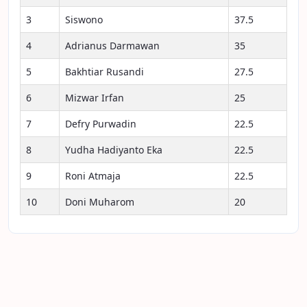
3
Siswono
37.5
4
Adrianus Darmawan
35
5
Bakhtiar Rusandi
27.5
6
Mizwar Irfan
25
7
Defry Purwadin
22.5
8
Yudha Hadiyanto Eka
22.5
9
Roni Atmaja
22.5
10
Doni Muharom
20