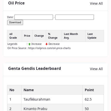
Oil Price
View All
Date:
-
Download
oil
%
Last Month
Last
Price
Change
Grade
Change
Avg.
Update
Legends
:
Increase
Decrease
Oil Price Source
: https://oilprice.com/oil-price-charts
Genta Gendis Leaderboard
View All
No
Name
Point
1
Taufikkurahman
62.5
2
Kinanto Prabu
50