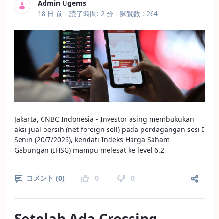
Admin Ugems
公開日
18 日 前 -
読了時間: 2 分
- 閲覧数 : 264
Jakarta, CNBC Indonesia - Investor asing membukukan
aksi jual bersih (net foreign sell) pada perdagangan sesi I
Senin (20/7/2026), kendati Indeks Harga Saham
Gabungan (IHSG) mampu melesat ke level 6.2
コメント (0)
0
0
Setelah Ada Crossing