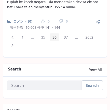
rupiah ke kocek negara. Dia mengatakan devisa ekspor
batu bara telah menyentuh US$ 14 miliar-
コメント (0)
0
0
該当件数: 10,608 件中 141 - 144
前のページ
1
...
35
36
37
...
2652
ページ
中間ページ
ページ
ページ
ページ
中間ページ
ページ
次のページ
Search
View All
Search