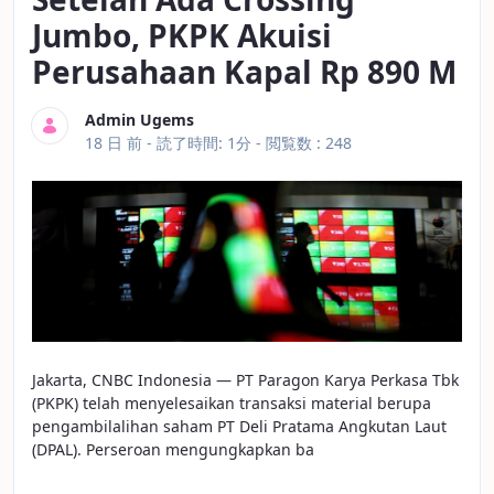
Jumbo, PKPK Akuisi
Perusahaan Kapal Rp 890 M
Admin Ugems
公開日
18 日 前 -
読了時間: 1分
- 閲覧数 : 248
Jakarta, CNBC Indonesia — PT Paragon Karya Perkasa Tbk
(PKPK) telah menyelesaikan transaksi material berupa
pengambilalihan saham PT Deli Pratama Angkutan Laut
(DPAL). Perseroan mengungkapkan ba