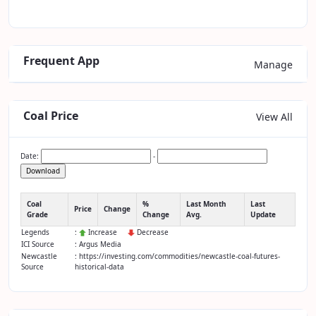
Frequent App
Manage
Coal Price
View All
Date:
-
Download
Coal
%
Last Month
Last
Price
Change
Grade
Change
Avg.
Update
Legends
:
Increase
Decrease
ICI Source
: Argus Media
Newcastle
: https://investing.com/commodities/newcastle-coal-futures-
Source
historical-data