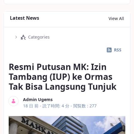
Latest News
View All
Categories
RSS
Resmi Putusan MK: Izin
Tambang (IUP) ke Ormas
Tak Bisa Langsung Tunjuk
Admin Ugems
公開日
18 日 前 -
読了時間: 4 分
- 閲覧数 : 277