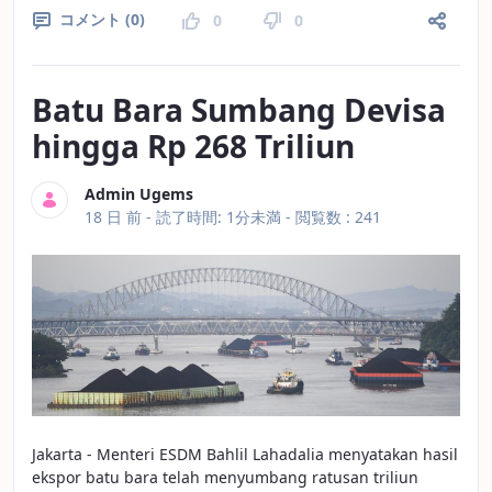
コメント (0)
0
0
Batu Bara Sumbang Devisa
hingga Rp 268 Triliun
Admin Ugems
公開日
18 日 前 -
読了時間: 1分未満
- 閲覧数 : 241
Jakarta - Menteri ESDM Bahlil Lahadalia menyatakan hasil
ekspor batu bara telah menyumbang ratusan triliun