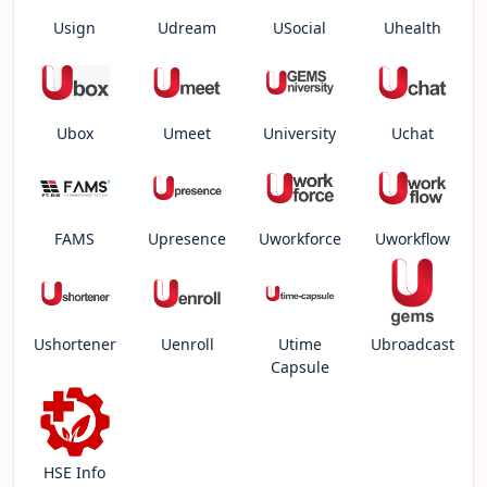
Usign
Udream
USocial
Uhealth
Ubox
Umeet
University
Uchat
FAMS
Upresence
Uworkforce
Uworkflow
Ushortener
Uenroll
Utime
Ubroadcast
Capsule
HSE Info