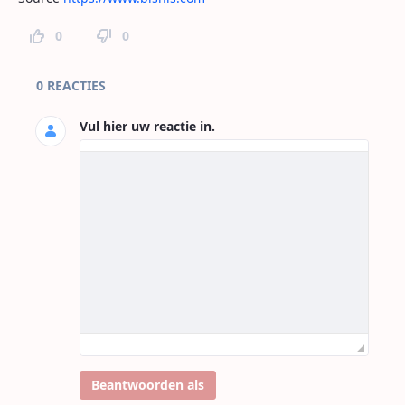
0
0
Paginareacties
0 REACTIES
Vul hier uw reactie in.
Beantwoorden als