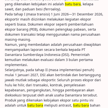
yang dikenakan kebijakan ini adalah
batu bara
, kelapa
sawit, dan paduan besi (ferroaloy).
Pada tahap I (masa transisi) 1 Juni 2026—31 Desember 2026,
eksportir masih diizinkan melakukan kegiatan ekspor
seperti biasa. Dokumen ekspor seperti pemberitahuan
ekspor barang (PEB), dokumen pelengkap pabean, serta
dokumen transaksi tetap menggunakan nama perusahaan
masing-masing.
Namun, yang membedakan adalah perusahaan diwajibkan
menyampaikan laporan secara berkala kepada PT
Danantara Sumberdaya Indonesia (DSI). Pemerintah
kemudian melakukan evaluasi dalam 3 bulan pertama
implementasi.
Selanjutnya, pada tahap II (masa implementasi penuh)
mulai 1 Januari 2027, DSI akan bertindak dan bertanggung
jawab mutlak sebagai eksportir. Seluruh proses ekspor dari
hulu ke hilir, dari transaksi, kontrak, penyelesaian
kepabeanan, pengangkutan, hingga pembayaran akan
dieksekusi terpusat oleh anak usaha Danantara tersebut.
Produk yang dikenakan kebijakan ekspor satu pintu ini
adalah untuk
batu bara
meliputi antrasit,
batu bara
bahan