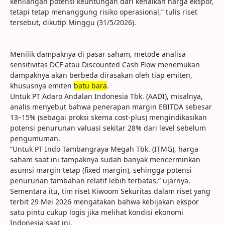
kehilangan potensi keuntungan dari kenaikan harga ekspor,
tetapi tetap menanggung risiko operasional,” tulis riset
tersebut, dikutip Minggu (31/5/2026).
Menilik dampaknya di pasar saham, metode analisa
sensitivitas DCF atau Discounted Cash Flow menemukan
dampaknya akan berbeda dirasakan oleh tiap emiten,
khususnya emiten
batu bara
.
Untuk PT Adaro Andalan Indonesia Tbk. (AADI), misalnya,
analis menyebut bahwa penerapan margin EBITDA sebesar
13–15% (sebagai proksi skema cost-plus) mengindikasikan
potensi penurunan valuasi sekitar 28% dari level sebelum
pengumuman.
“Untuk PT Indo Tambangraya Megah Tbk. (ITMG), harga
saham saat ini tampaknya sudah banyak mencerminkan
asumsi margin tetap (fixed margin), sehingga potensi
penurunan tambahan relatif lebih terbatas,” ujarnya.
Sementara itu, tim riset Kiwoom Sekuritas dalam riset yang
terbit 29 Mei 2026 mengatakan bahwa kebijakan ekspor
satu pintu cukup logis jika melihat kondisi ekonomi
Indonesia saat ini.