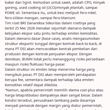
bakar dan lignit. Kemudian untuk sawit, adalah CPO, minyak
goreng, used cooking oil (UCO)/minyak jelantah, sampai
POME oil. Sementara itu, untuk besi meliputi fero-nikel,
fero-silikon-mangan, sampai fero-titanium.
Tim riset BRI Danareksa Sekuritas dalam risetnya yang
terbit 25 Mei 2026 menakar sejumlah skenario dampak
kebijakan ekspor satu pintu terhadap emiten komoditas.
Dalam skenario dasar (base case), analis mengasumsikan
struktur eksportir tunggal dengan kontrak back-to-back, di
mana PT DSI akan mencocokkan kontrak pembelian dari
produsen dengan kontrak penjualan ekspor. Dengan
demikian, BUMN tidak perlu menanggung risiko persediaan
maupun risiko fluktuasi harga pasar.
Dalam struktur ini emiten tetap menerima harga yang
mengikuti pasar, PT DSI akan memperoleh pendapatan
berupa fee, sementara dampak terhadap laba emiten
komoditas relatif dapat dikelola.
“Namun, apabila pemerintah memilih skema cost-plus atau
harga tetap/dibatasi dampaknya akan sangat besar. Dalam
kondisi tersebut, perusahaan tambang pada dasarnya
menjadi pemasok dengan margin yang diatur pemerintah,