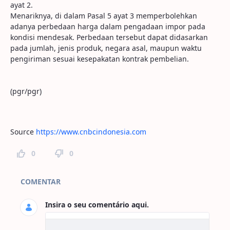
ayat 2.
Menariknya, di dalam Pasal 5 ayat 3 memperbolehkan
adanya perbedaan harga dalam pengadaan impor pada
kondisi mendesak. Perbedaan tersebut dapat didasarkan
pada jumlah, jenis produk, negara asal, maupun waktu
pengiriman sesuai kesepakatan kontrak pembelian.
(pgr/pgr)
Source
https://www.cnbcindonesia.com
0
0
Comentários da Página
COMENTAR
Insira o seu comentário aqui.