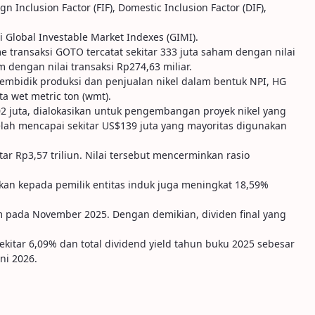
Inclusion Factor (FIF), Domestic Inclusion Factor (DIF),
 Global Investable Market Indexes (GIMI).
transaksi GOTO tercatat sekitar 333 juta saham dengan nilai
m dengan nilai transaksi Rp274,63 miliar.
membidik produksi dan penjualan nikel dalam bentuk NPI, HG
a wet metric ton (wmt).
2 juta, dialokasikan untuk pengembangan proyek nikel yang
 telah mencapai sekitar US$139 juta yang mayoritas digunakan
ar Rp3,57 triliun. Nilai tersebut mencerminkan rasio
kan kepada pemilik entitas induk juga meningkat 18,59%
m pada November 2025. Dengan demikian, dividen final yang
itar 6,09% dan total dividend yield tahun buku 2025 sebesar
ni 2026.