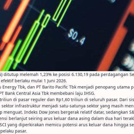
 ditutup melemah 1,23% ke posisi 6.130,19 pada perdagangan Selas
fektif berlaku mulai 1 Juni 2026.
s Energy Tbk, dan PT Barito Pacific Tbk menjadi penopang utama 
n PT Bank Central Asia Tbk membebani laju IHSG.
iliun di pasar reguler dan Rp1,60 triliun di seluruh pasar. Dari si
 sektor infrastruktur menjadi satu-satunya sektor yang masih meng
tup menguat. Indeks Dow Jones bergerak relatif datar, sedangkan
i berlanjut seiring arus keluar dana asing dalam dua hari terakhi
CI yang diperkirakan memicu potensi arus keluar dana hingga seki
 pelaku pasar.