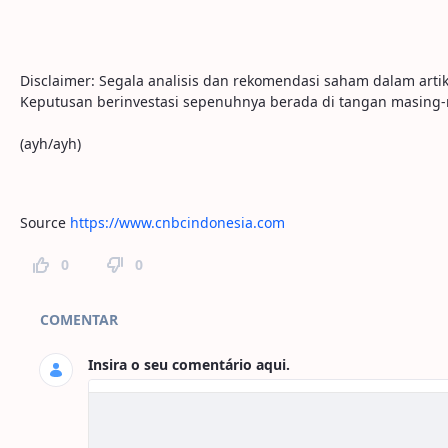
Disclaimer: Segala analisis dan rekomendasi saham dalam artik
Keputusan berinvestasi sepenuhnya berada di tangan masing-mas
(ayh/ayh)
Source
https://www.cnbcindonesia.com
0
0
Comentários da Página
COMENTAR
Insira o seu comentário aqui.