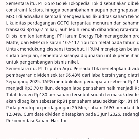
Sementara itu, PT GoTo Gojek Tokopedia Tbk disebut akan dibeku
constraint factors, hingga penambahan maupun penghapusan 
MSCI dijadwalkan kembali mengevaluasi likuiditas saham tekno
Likuiditas perdagangan GOTO terpantau menurun dan sahamnya b
transaksi Rp16,67 miliar, jauh lebih rendah dibanding rata-rat
Di sisi emiten tambang, PT Harum Energy Tbk menargetkan pr
Matte, dan MHP di kisaran 107-117 ribu ton metal pada tahun d
Untuk mendukung ekspansi tersebut, HRUM menyiapkan belanja 
sudah berjalan, sementara sisanya digunakan untuk pemeliha
untuk pengembangan bisnis nikel.
Sementara itu, PT Triputra Agro Persada Tbk menetapkan divide
pembayaran dividen sekitar 96,43% dari laba bersih yang diatri
Sepanjang 2025, TAPG membukukan pendapatan sebesar Rp11,40 
menjadi Rp3,70 triliun, dengan laba per saham naik menjadi R
Total dividen Rp180 per saham tersebut sudah termasuk divid
akan dibagikan sebesar Rp91 per saham atau sekitar Rp1,81 tri
Pada penutupan perdagangan 26 Mei, saham TAPG berada di leve
12,04%. Cum date dividen ditetapkan pada 3 Juni 2026, sedang
Rekomendasi Saham Hari Ini