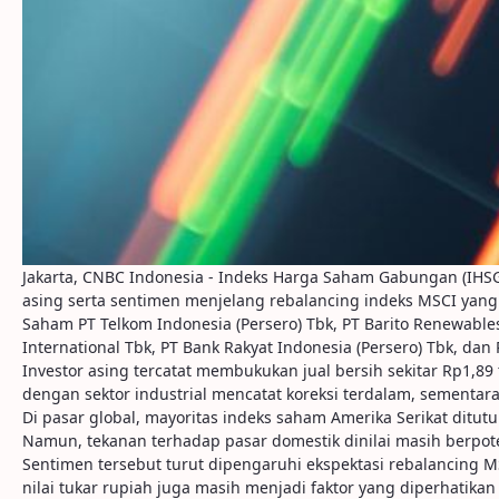
Jakarta, CNBC Indonesia - Indeks Harga Saham Gabungan (IHSG)
asing serta sentimen menjelang rebalancing indeks MSCI yang e
Saham PT Telkom Indonesia (Persero) Tbk, PT Barito Renewable
International Tbk, PT Bank Rakyat Indonesia (Persero) Tbk, da
Investor asing tercatat membukukan jual bersih sekitar Rp1,89 tr
dengan sektor industrial mencatat koreksi terdalam, sementara
Di pasar global, mayoritas indeks saham Amerika Serikat ditu
Namun, tekanan terhadap pasar domestik dinilai masih berpotens
Sentimen tersebut turut dipengaruhi ekspektasi rebalancing MS
nilai tukar rupiah juga masih menjadi faktor yang diperhatikan