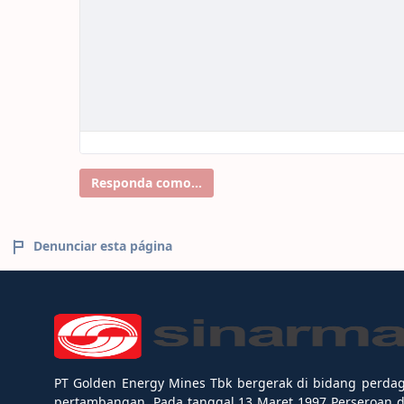
Responda como...
Denunciar esta página
PT Golden Energy Mines Tbk bergerak di bidang perda
pertambangan. Pada tanggal 13 Maret 1997 Perseroan 