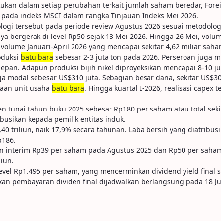
kan dalam setiap perubahan terkait jumlah saham beredar, Foreign 
pada indeks MSCI dalam rangka Tinjauan Indeks Mei 2026.
logi tersebut pada periode review Agustus 2026 sesuai metodologi
ergerak di level Rp50 sejak 13 Mei 2026. Hingga 26 Mei, volume 
a volume Januari-April 2026 yang mencapai sekitar 4,62 miliar saha
oduksi
batu bara
sebesar 2-3 juta ton pada 2026. Perseroan juga 
epan. Adapun produksi bijih nikel diproyeksikan mencapai 8-10 jut
modal sebesar US$310 juta. Sebagian besar dana, sekitar US$30
raan unit usaha
batu bara
. Hingga kuartal I-2026, realisasi capex
n tunai tahun buku 2025 sebesar Rp180 per saham atau total sekit
busikan kepada pemilik entitas induk.
triliun, naik 17,9% secara tahunan. Laba bersih yang diatribusi
p186.
en interim Rp39 per saham pada Agustus 2025 dan Rp50 per saha
liun.
l Rp1.495 per saham, yang mencerminkan dividend yield final sek
kan pembayaran dividen final dijadwalkan berlangsung pada 18 Ju