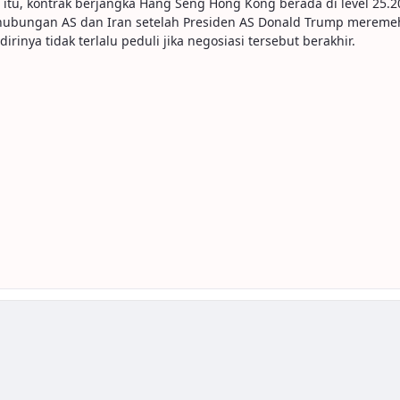
tu, kontrak berjangka Hang Seng Hong Kong berada di level 25.2
u hubungan AS dan Iran setelah Presiden AS Donald Trump mere
ya tidak terlalu peduli jika negosiasi tersebut berakhir.