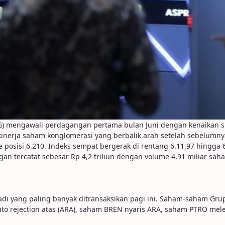
 mengawali perdagangan pertama bulan Juni dengan kenaikan sign
h kinerja saham konglomerasi yang berbalik arah setelah sebelumn
 posisi 6.210. Indeks sempat bergerak di rentang 6.11,97 hingga 
angan tercatat sebesar Rp 4,2 triliun dengan volume 4,91 miliar sa
adi yang paling banyak ditransaksikan pagi ini. Saham-saham Gru
uto rejection atas (ARA), saham BREN nyaris ARA, saham PTRO mel