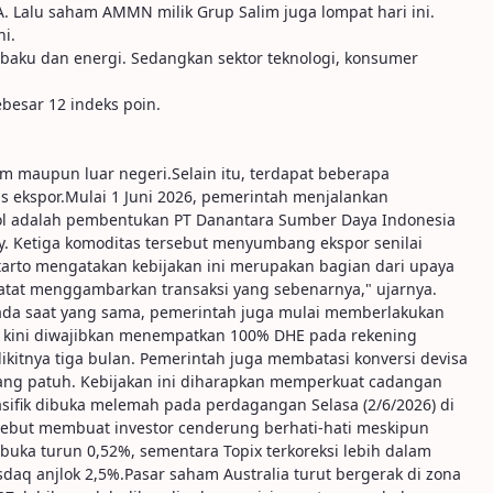
. Lalu saham AMMN milik Grup Salim juga lompat hari ini.
i.
g baku dan energi. Sedangkan sektor teknologi, konsumer
besar 12 indeks poin.
m maupun luar negeri.Selain itu, terdapat beberapa
us ekspor.Mulai 1 Juni 2026, pemerintah menjalankan
njol adalah pembentukan PT Danantara Sumber Daya Indonesia
loy. Ketiga komoditas tersebut menyumbang ekspor senilai
rtarto mengatakan kebijakan ini merupakan bagian dari upaya
catat menggambarkan transaksi yang sebenarnya," ujarnya.
Pada saat yang sama, pemerintah juga mulai memberlakukan
as kini diwajibkan menempatkan 100% DHE pada rekening
kitnya tiga bulan. Pemerintah juga membatasi konversi devisa
 yang patuh. Kebijakan ini diharapkan memperkuat cadangan
sifik dibuka melemah pada perdagangan Selasa (2/6/2026) di
rsebut membuat investor cenderung berhati-hati meskipun
buka turun 0,52%, sementara Topix terkoreksi lebih dalam
sdaq anjlok 2,5%.Pasar saham Australia turut bergerak di zona