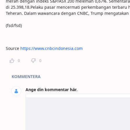
merah dengan indeks S&P/ASX 200 melemah 0,67%. Sementara i
di 25.398,18.Pelaku pasar mencermati perkembangan terbar
Teheran. Dalam wawancara dengan CNBC, Trump mengatakan dirin
(fsd/fsd)
Source
https://www.cnbcindonesia.com
0
0
Kommentarer
KOMMENTERA
Ange din kommentar här.