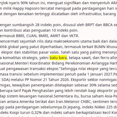
jlok nyaris 90% tahun ini, menguat signifikan dan menyentuh ARA
n milik Happy Hapsoro tercatat menguat pada perdagangan hari in
t dengan kenaikan tertinggi dicatatkan oleh infrastruktur, baran
dengan sumbangsih 28 indeks poin, disusul oleh BRPT dan BBCA se
 kontribusi atas penguatan 10 indeks poin.
 termasuk BBRI, CUAN, BMRI, AMRT dan VKTR.
encermati sejumlah rilis data makroekonomi utama baik dari dala
litik global yang patut diperhatikan, termasuk terkait BUMN khus
 ekspor dan stabilitas pasar valas. Salah satu yang paling meno
a komoditas strategis, yakni
batu bara
, kelapa sawit, dan ferro al
or nasional.Menteri Koordinator Bidang Perekonomian Airlangga Ha
at pengawasan transaksi ekspor."Sehingga nilai ekspor yang ter
 masa transisi sebelum implementasi penuh pada 1 Januari 2027.
HE SDA) melalui PP Nomor 21 Tahun 2026. Eksportir sektor nonmig
 migas, kewajiban penempatan ditetapkan sebesar 30% selama sedi
berupa tarif Pajak Penghasilan yang lebih rendah bagi eksportir
dap sistem keuangan nasional.Sementara itu, bursa saham Asia-Pa
aian antara Amerika Serikat dan Iran.Melansir CNBC, sentimen te
ggi pada perdagangan sebelumnya.Di Jepang, indeks Nikkei 225 di
ndeks Kospi turun 0,32% dan indeks saham berkapitalisasi kecil Ko