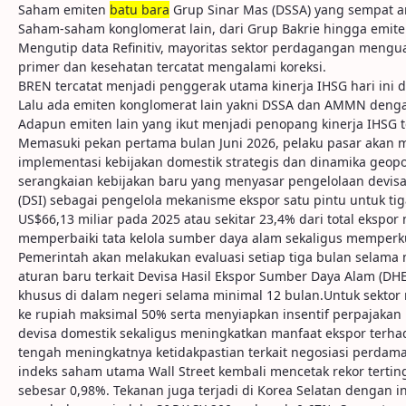
Saham emiten
batu bara
Grup Sinar Mas (DSSA) yang sempat an
Saham-saham konglomerat lain, dari Grup Bakrie hingga emite
Mengutip data Refinitiv, mayoritas sektor perdagangan mengua
primer dan kesehatan tercatat mengalami koreksi.
BREN tercatat menjadi penggerak utama kinerja IHSG hari ini 
Lalu ada emiten konglomerat lain yakni DSSA dan AMMN dengan
Adapun emiten lain yang ikut menjadi penopang kinerja IHSG
Memasuki pekan pertama bulan Juni 2026, pelaku pasar akan m
implementasi kebijakan domestik strategis dan dinamika geopo
serangkaian kebijakan baru yang menyasar pengelolaan devisa
(DSI) sebagai pengelola mekanisme ekspor satu pintu untuk tig
US$66,13 miliar pada 2025 atau sekitar 23,4% dari total eksp
memperbaiki tata kelola sumber daya alam sekaligus memperku
Pemerintah akan melakukan evaluasi setiap tiga bulan selama
aturan baru terkait Devisa Hasil Ekspor Sumber Daya Alam (D
khusus di dalam negeri selama minimal 12 bulan.Untuk sektor
ke rupiah maksimal 50% serta menyiapkan insentif perpajakan 
devisa domestik sekaligus meningkatkan manfaat ekspor terha
tengah meningkatnya ketidakpastian terkait negosiasi perdam
indeks saham utama Wall Street kembali mencetak rekor tertin
sebesar 0,98%. Tekanan juga terjadi di Korea Selatan dengan i