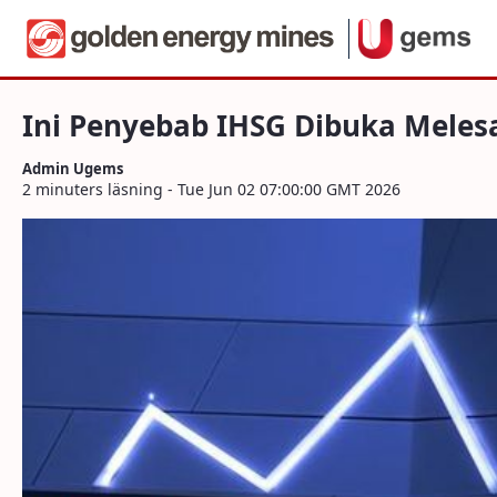
Navigera
Ini Penyebab IHSG Dibuka Melesat 2%
Hoppa till innehåll
Ini Penyebab IHSG Dibuka Meles
Admin Ugems
2 minuters läsning - Tue Jun 02 07:00:00 GMT 2026