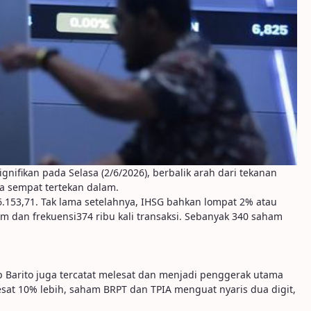
ifikan pada Selasa (2/6/2026), berbalik arah dari tekanan
ya sempat tertekan dalam.
6.153,71. Tak lama setelahnya, IHSG bahkan lompat 2% atau
ham dan frekuensi374 ribu kali transaksi. Sebanyak 340 saham
p Barito juga tercatat melesat dan menjadi penggerak utama
esat 10% lebih, saham BRPT dan TPIA menguat nyaris dua digit,