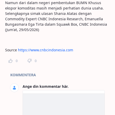
Namun dari dalam negeri pembentukan BUMN Khusus
ekspor komoditas masih menjadi perhatian dunia usaha.
Selengkapnya simak ulasan Shania Alatas dengan
Commodity Expert CNBC Indonesia Research, Emanuella
Bungasmara Ega Tirta dalam Squawk Box, CNBC Indonesia
(Jum'at, 29/05/2026)
Source
https://www.cnbcindonesia.com
0
0
Kommentarer
KOMMENTERA
Ange din kommentar här.