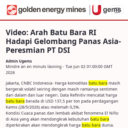
Video: Arah Batu Bara RI Hadapi Gelomb
Video: Arah Batu Bara RI
Hadapi Gelombang Panas Asia-
Peresmian PT DSI
Admin Ugems
Mindre än en minuts läsning - Tue Jun 02 01:00:00 GMT
2026
Jakarta, CNBC Indonesia- Harga komoditas
batu bara
masih
bergerak volatil seiring dengan masih ramainya sentimen
dari dalam dan luar negeri. Data Refinitiv mencatat harga
batu bara
berada di USD 137,5 per ton pada perdagangan
Kamis (28/5/2026) atau melemah 0,5%.
Kondisi Cuaca panas dan lembab akibat fenomena El Niño
di Asia yang akan mendongkrak kebutuhan
batu bara
diperkirakan akan mendongkrak harga
batu bara
dunia.