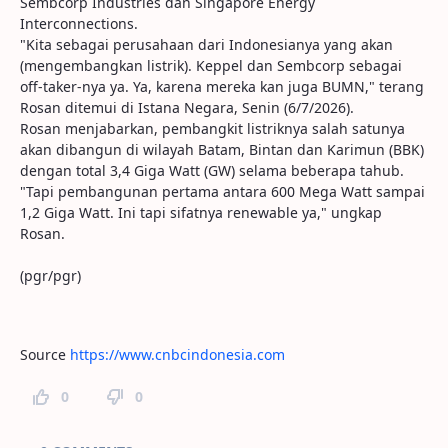
Sembcorp Industries dan Singapore Energy
Interconnections.
"Kita sebagai perusahaan dari Indonesianya yang akan
(mengembangkan listrik). Keppel dan Sembcorp sebagai
off-taker-nya ya. Ya, karena mereka kan juga BUMN," terang
Rosan ditemui di Istana Negara, Senin (6/7/2026).
Rosan menjabarkan, pembangkit listriknya salah satunya
akan dibangun di wilayah Batam, Bintan dan Karimun (BBK)
dengan total 3,4 Giga Watt (GW) selama beberapa tahub.
"Tapi pembangunan pertama antara 600 Mega Watt sampai
1,2 Giga Watt. Ini tapi sifatnya renewable ya," ungkap
Rosan.
(pgr/pgr)
Source
https://www.cnbcindonesia.com
0
0
Page Comments