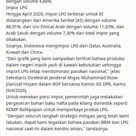
dengan volume 4,88%.
Impor LPG
Hingga April 2026, impor LPG terbesar untuk RI
didatangkan dari Amerika Serikat (AS) dengan volume
68,91%, dari Uni Emirat Arab dengan volume 11,83%, dan
Arab Saudi dengan volume 7,36% dari total impor yang
dilakukan.
Sisanya, Indonesia mengimpor LPG dari Qatar, Australia,
Kuwait dan China.
"Dari grafik yang kami sampaikan terlihat bahwa produksi
dalam negeri masih jauh di bawah kebutuhan sehingga
import LPG tetap mendominasi pasokan nasional," jelas
Sekretaris Direktorat Jenderal Migas Muhammad Rizwi
Jilanisaf Hisjam dalam RDP bersama Komisi XII DPR, Kamis
(9/4/2026).
Untuk menekan porsi impor, pemerintah juga melakukan
pergeseran bahan baku nafta pada kilang domestik seperti
RDMP Balikpapan untuk memperkaya produk LPG.
"Dengan seluruh langkah strategis mitigasi yang telah kami
lakukan, dapat kami tegaskan bahwa pasokan BBM dan LPG
nasional saat ini dalam kondisi aman," tandasnya.