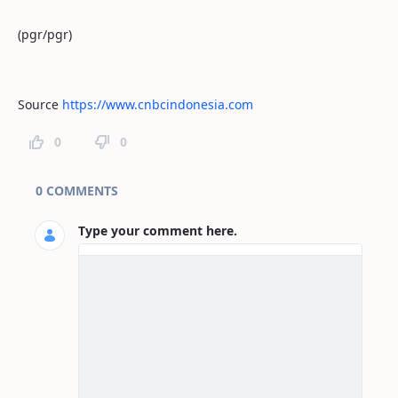
(pgr/pgr)
Source
https://www.cnbcindonesia.com
0
0
Page Comments
0 COMMENTS
Type your comment here.