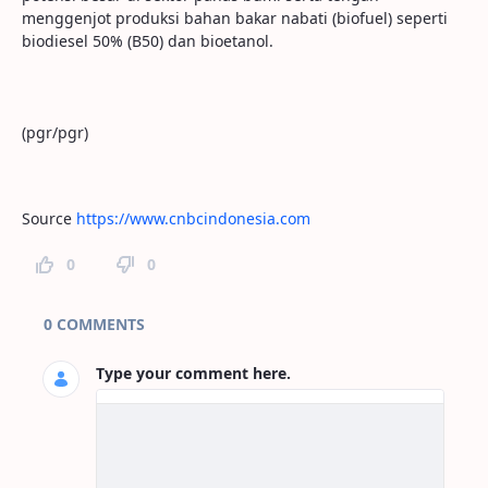
menggenjot produksi bahan bakar nabati (biofuel) seperti
biodiesel 50% (B50) dan bioetanol.
(pgr/pgr)
Source
https://www.cnbcindonesia.com
0
0
Page Comments
0 COMMENTS
Type your comment here.