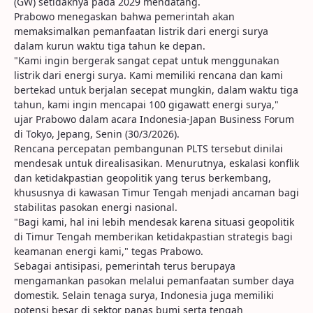
(GW) setidaknya pada 2029 mendatang.
Prabowo menegaskan bahwa pemerintah akan
memaksimalkan pemanfaatan listrik dari energi surya
dalam kurun waktu tiga tahun ke depan.
"Kami ingin bergerak sangat cepat untuk menggunakan
listrik dari energi surya. Kami memiliki rencana dan kami
bertekad untuk berjalan secepat mungkin, dalam waktu tiga
tahun, kami ingin mencapai 100 gigawatt energi surya,"
ujar Prabowo dalam acara Indonesia-Japan Business Forum
di Tokyo, Jepang, Senin (30/3/2026).
Rencana percepatan pembangunan PLTS tersebut dinilai
mendesak untuk direalisasikan. Menurutnya, eskalasi konflik
dan ketidakpastian geopolitik yang terus berkembang,
khususnya di kawasan Timur Tengah menjadi ancaman bagi
stabilitas pasokan energi nasional.
"Bagi kami, hal ini lebih mendesak karena situasi geopolitik
di Timur Tengah memberikan ketidakpastian strategis bagi
keamanan energi kami," tegas Prabowo.
Sebagai antisipasi, pemerintah terus berupaya
mengamankan pasokan melalui pemanfaatan sumber daya
domestik. Selain tenaga surya, Indonesia juga memiliki
potensi besar di sektor panas bumi serta tengah