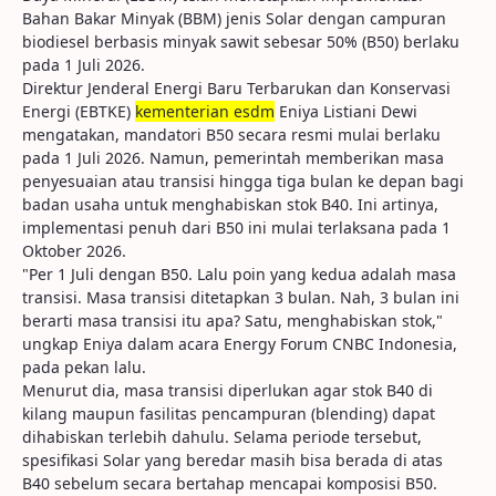
Bahan Bakar Minyak (BBM) jenis Solar dengan campuran
biodiesel berbasis minyak sawit sebesar 50% (B50) berlaku
pada 1 Juli 2026.
Direktur Jenderal Energi Baru Terbarukan dan Konservasi
Energi (EBTKE)
kementerian esdm
Eniya Listiani Dewi
mengatakan, mandatori B50 secara resmi mulai berlaku
pada 1 Juli 2026. Namun, pemerintah memberikan masa
penyesuaian atau transisi hingga tiga bulan ke depan bagi
badan usaha untuk menghabiskan stok B40. Ini artinya,
implementasi penuh dari B50 ini mulai terlaksana pada 1
Oktober 2026.
"Per 1 Juli dengan B50. Lalu poin yang kedua adalah masa
transisi. Masa transisi ditetapkan 3 bulan. Nah, 3 bulan ini
berarti masa transisi itu apa? Satu, menghabiskan stok,"
ungkap Eniya dalam acara Energy Forum CNBC Indonesia,
pada pekan lalu.
Menurut dia, masa transisi diperlukan agar stok B40 di
kilang maupun fasilitas pencampuran (blending) dapat
dihabiskan terlebih dahulu. Selama periode tersebut,
spesifikasi Solar yang beredar masih bisa berada di atas
B40 sebelum secara bertahap mencapai komposisi B50.