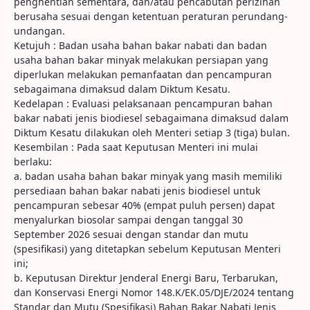
penghentian sementara, dan/atau pencabutan perizinan
berusaha sesuai dengan ketentuan peraturan perundang-
undangan.
Ketujuh : Badan usaha bahan bakar nabati dan badan
usaha bahan bakar minyak melakukan persiapan yang
diperlukan melakukan pemanfaatan dan pencampuran
sebagaimana dimaksud dalam Diktum Kesatu.
Kedelapan : Evaluasi pelaksanaan pencampuran bahan
bakar nabati jenis biodiesel sebagaimana dimaksud dalam
Diktum Kesatu dilakukan oleh Menteri setiap 3 (tiga) bulan.
Kesembilan : Pada saat Keputusan Menteri ini mulai
berlaku:
a. badan usaha bahan bakar minyak yang masih memiliki
persediaan bahan bakar nabati jenis biodiesel untuk
pencampuran sebesar 40% (empat puluh persen) dapat
menyalurkan biosolar sampai dengan tanggal 30
September 2026 sesuai dengan standar dan mutu
(spesifikasi) yang ditetapkan sebelum Keputusan Menteri
ini;
b. Keputusan Direktur Jenderal Energi Baru, Terbarukan,
dan Konservasi Energi Nomor 148.K/EK.05/DJE/2024 tentang
Standar dan Mutu (Spesifikasi) Bahan Bakar Nabati Jenis