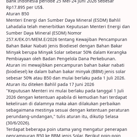
Bank Indonesia periode 25 Mei-24 Juni 2026 sebesar
Rp17.895 per US$.
Aturan B50
Menteri Energi dan Sumber Daya Mineral (ESDM) Bahlil
Lahadalia telah menerbitkan Keputusan Menteri Energi dan
Sumber Daya Mineral (ESDM) Nomor
257.K/EK.01/MEM.E/2026 tentang Kewajiban Pencampuran
Bahan Bakar Nabati Jenis Biodiesel dengan Bahan Bakar
Minyak berupa Minyak Solar sebesar 50% dalam Kerangka
Pembiayaan oleh Badan Pengelola Dana Perkebunan.
Aturan ini mewajibkan pencampuran bahan bakar nabati
(biodiesel) ke dalam bahan bakar minyak (BBM) jenis solar
sebesar 50% atau B50 dan mulai berlaku pada 1 Juli 2026.
Aturan itu diteken Bahlil pada 17 Juni 2026
"Keputusan Menteri ini mulai berlaku pada tanggal 1 Juli
2026 dengan ketentuan apabila di kemudian hari terdapat
kekeliruan di dalamnya maka akan dilakukan perbaikan
sebagaimana mestinya sesuai dengan ketentuan peraturan
perundang-undangan," tulis aturan itu, dikutip Selasa
(30/6/2026).
Terdapat beberapa poin utama yang mengatur penerapan
pencampuran B50 ke BBM jenis Solar. Berikut poin-poin