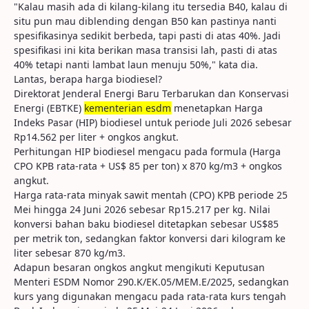
"Kalau masih ada di kilang-kilang itu tersedia B40, kalau di
situ pun mau diblending dengan B50 kan pastinya nanti
spesifikasinya sedikit berbeda, tapi pasti di atas 40%. Jadi
spesifikasi ini kita berikan masa transisi lah, pasti di atas
40% tetapi nanti lambat laun menuju 50%," kata dia.
Lantas, berapa harga biodiesel?
Direktorat Jenderal Energi Baru Terbarukan dan Konservasi
Energi (EBTKE)
kementerian esdm
menetapkan Harga
Indeks Pasar (HIP) biodiesel untuk periode Juli 2026 sebesar
Rp14.562 per liter + ongkos angkut.
Perhitungan HIP biodiesel mengacu pada formula (Harga
CPO KPB rata-rata + US$ 85 per ton) x 870 kg/m3 + ongkos
angkut.
Harga rata-rata minyak sawit mentah (CPO) KPB periode 25
Mei hingga 24 Juni 2026 sebesar Rp15.217 per kg. Nilai
konversi bahan baku biodiesel ditetapkan sebesar US$85
per metrik ton, sedangkan faktor konversi dari kilogram ke
liter sebesar 870 kg/m3.
Adapun besaran ongkos angkut mengikuti Keputusan
Menteri ESDM Nomor 290.K/EK.05/MEM.E/2025, sedangkan
kurs yang digunakan mengacu pada rata-rata kurs tengah