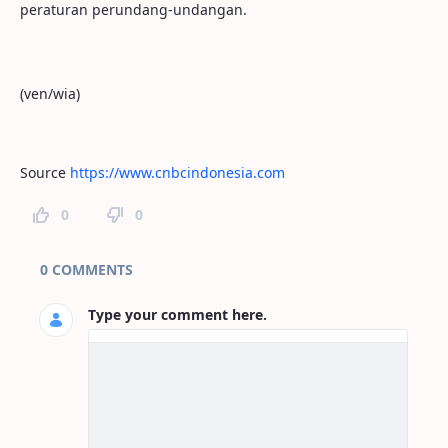
peraturan perundang-undangan.
(ven/wia)
Source
https://www.cnbcindonesia.com
0
0
Page Comments
0 COMMENTS
Type your comment here.