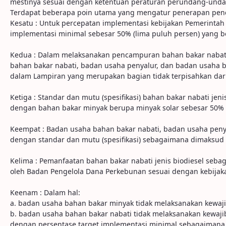
mestinya sesuai dengan ketentuan peraturan perundang-undangan
Terdapat beberapa poin utama yang mengatur penerapan pencam
Kesatu : Untuk percepatan implementasi kebijakan Pemerintah
implementasi minimal sebesar 50% (lima puluh persen) yang b
Kedua : Dalam melaksanakan pencampuran bahan bakar nabati
bahan bakar nabati, badan usaha penyalur, dan badan usaha b
dalam Lampiran yang merupakan bagian tidak terpisahkan dari
Ketiga : Standar dan mutu (spesifikasi) bahan bakar nabati j
dengan bahan bakar minyak berupa minyak solar sebesar 50% (
Keempat : Badan usaha bahan bakar nabati, badan usaha penya
dengan standar dan mutu (spesifikasi) sebagaimana dimaksud 
Kelima : Pemanfaatan bahan bakar nabati jenis biodiesel seba
oleh Badan Pengelola Dana Perkebunan sesuai dengan kebija
Keenam : Dalam hal:
a. badan usaha bahan bakar minyak tidak melaksanakan kewaji
b. badan usaha bahan bakar nabati tidak melaksanakan kewaji
dengan persentase target implementasi minimal sebagaimana d