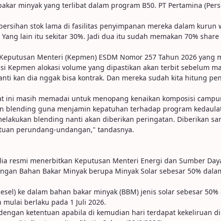
bakar minyak yang terlibat dalam program B50. PT Pertamina (Pe
ersihan stok lama di fasilitas penyimpanan mereka dalam kurun 
 Yang lain itu sekitar 30%. Jadi dua itu sudah memakan 70% share
Keputusan Menteri (Kepmen) ESDM Nomor 257 Tahun 2026 yang men
isi Kepmen alokasi volume yang dipastikan akan terbit sebelum m
Nanti kan dia nggak bisa kontrak. Dan mereka sudah kita hitung 
at ini masih memadai untuk menopang kenaikan komposisi campur
an blending guna menjamin kepatuhan terhadap program kedaulata
lakukan blending nanti akan diberikan peringatan. Diberikan sanks
entuan perundang-undangan," tandasnya.
alia resmi menerbitkan Keputusan Menteri Energi dan Sumber Da
dengan Bahan Bakar Minyak berupa Minyak Solar sebesar 50% dal
sel) ke dalam bahan bakar minyak (BBM) jenis solar sebesar 50% a
 mulai berlaku pada 1 Juli 2026.
6 dengan ketentuan apabila di kemudian hari terdapat kekeliruan