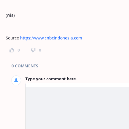
(wia)
Source
https://www.cnbcindonesia.com
0
0
Page Comments
0 COMMENTS
Type your comment here.