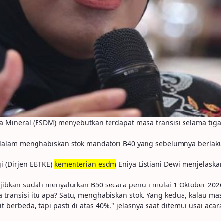
a Mineral (ESDM) menyebutkan terdapat masa transisi selama tig
 dalam menghabiskan stok mandatori B40 yang sebelumnya berlaku
i (Dirjen EBTKE)
kementerian esdm
Eniya Listiani Dewi menjelaska
iwajibkan sudah menyalurkan B50 secara penuh mulai 1 Oktober 20
a transisi itu apa? Satu, menghabiskan stok. Yang kedua, kalau mas
it berbeda, tapi pasti di atas 40%," jelasnya saat ditemui usai a