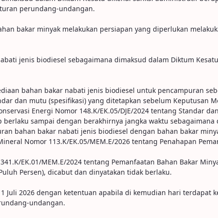
aturan perundang-undangan.
 bahan bakar minyak melakukan persiapan yang diperlukan mela
ati jenis biodiesel sebagaimana dimaksud dalam Diktum Kesatu di
diaan bahan bakar nabati jenis biodiesel untuk pencampuran seb
ar dan mutu (spesifikasi) yang ditetapkan sebelum Keputusan Men
onservasi Energi Nomor 148.K/EK.05/DJE/2024 tentang Standar dan 
ap berlaku sampai dengan berakhirnya jangka waktu sebagaimana 
ran bahan bakar nabati jenis biodiesel dengan bahan bakar miny
ineral Nomor 113.K/EK.05/MEM.E/2026 tentang Penahapan Peman
 341.K/EK.01/MEM.E/2024 tentang Pemanfaatan Bahan Bakar Minya
luh Persen), dicabut dan dinyatakan tidak berlaku.
 1 Juli 2026 dengan ketentuan apabila di kemudian hari terdapat 
erundang-undangan.