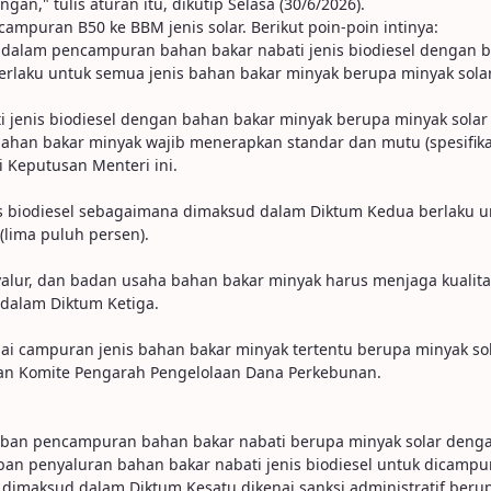
," tulis aturan itu, dikutip Selasa (30/6/2026).
puran B50 ke BBM jenis solar. Berikut poin-poin intinya:
 dalam pencampuran bahan bakar nabati jenis biodiesel dengan b
erlaku untuk semua jenis bahan bakar minyak berupa minyak solar
 jenis biodiesel dengan bahan bakar minyak berupa minyak sola
ahan bakar minyak wajib menerapkan standar dan mutu (spesifikas
 Keputusan Menteri ini.
enis biodiesel sebagaimana dimaksud dalam Diktum Kedua berlaku 
lima puluh persen).
lur, dan badan usaha bahan bakar minyak harus menjaga kualitas
dalam Diktum Ketiga.
gai campuran jenis bahan bakar minyak tertentu berupa minyak so
kan Komite Pengarah Pengelolaan Dana Perkebunan.
ban pencampuran bahan bakar nabati berupa minyak solar dengan 
ban penyaluran bahan bakar nabati jenis biodiesel untuk dicamp
imaksud dalam Diktum Kesatu dikenai sanksi administratif berup