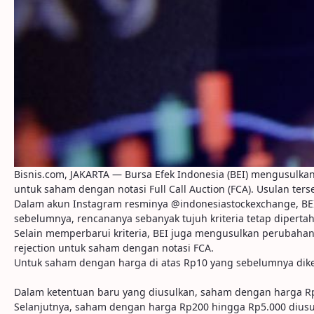
Bisnis.com, JAKARTA — Bursa Efek Indonesia (BEI) mengusulk
untuk saham dengan notasi Full Call Auction (FCA). Usulan te
Dalam akun Instagram resminya @indonesiastockexchange, BEI
sebelumnya, rencananya sebanyak tujuh kriteria tetap dipertaha
Selain memperbarui kriteria, BEI juga mengusulkan peruba
rejection untuk saham dengan notasi FCA.
Untuk saham dengan harga di atas Rp10 yang sebelumnya diken
Dalam ketentuan baru yang diusulkan, saham dengan harga Rp1
Selanjutnya, saham dengan harga Rp200 hingga Rp5.000 diusul