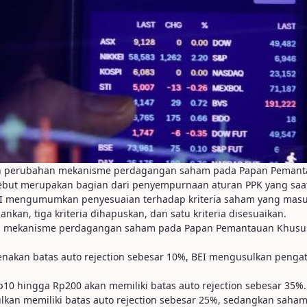
an perubahan mekanisme perdagangan saham pada Papan Pemantau
rsebut merupakan bagian dari penyempurnaan aturan PPK yang saat
 mengumumkan penyesuaian terhadap kriteria saham yang masuk 
nkan, tiga kriteria dihapuskan, dan satu kriteria disesuaikan.
han mekanisme perdagangan saham pada Papan Pemantauan Khusus
akan batas auto rejection sebesar 10%, BEI mengusulkan pengat
0 hingga Rp200 akan memiliki batas auto rejection sebesar 35%.
kan memiliki batas auto rejection sebesar 25%, sedangkan saham 