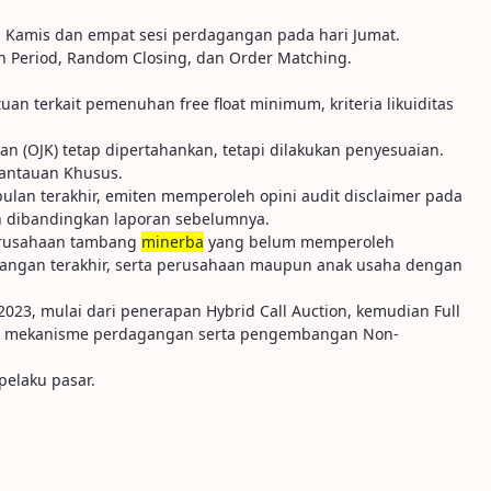
 Kamis dan empat sesi perdagangan pada hari Jumat.
n Period, Random Closing, dan Order Matching.
tuan terkait pemenuhan free float minimum, kriteria likuiditas
an (OJK) tetap dipertahankan, tetapi dilakukan penyesuaian.
antauan Khusus.
 bulan terakhir, emiten memperoleh opini audit disclaimer pada
n dibandingkan laporan sebelumnya.
erusahaan tambang
minerba
yang belum memperoleh
keuangan terakhir, serta perusahaan maupun anak usaha dengan
23, mulai dari penerapan Hybrid Call Auction, kemudian Full
 dan mekanisme perdagangan serta pengembangan Non-
pelaku pasar.