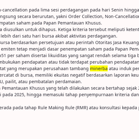
cancellation pada lima sesi perdagangan pada hari Senin hingga
sung secara berurutan, yakni Order Collection, Non-Cancellatio
 penempatan saham pada Papan Pemantauan Khusus.
ya diusulkan untuk dihapus. Ketiga kriteria tersebut meliputi keten
bih dari satu hari bursa akibat aktivitas perdagangan.
 Bursa berdasarkan persetujuan atau perintah Otoritas Jasa Keuang
n emiten tetap menjadi dasar penempatan saham pada Papan Pem
Rp51 per saham disertai likuiditas yang sangat rendah selama tiga
 membukukan pendapatan atau tidak terdapat perubahan pendapata
rcatat yang merupakan perusahaan tambang
minerba
atau induk p
tercatat di bursa, memiliki ekuitas negatif berdasarkan laporan 
U, pailit, atau pembatalan perdamaian.
emantauan Khusus yang telah dilakukan secara bertahap sejak 20
ntasi pada 2025, hingga memasuki tahap penyempurnaan kriteria
ada pada tahap Rule Making Rule (RMR) atau konsultasi kepada 