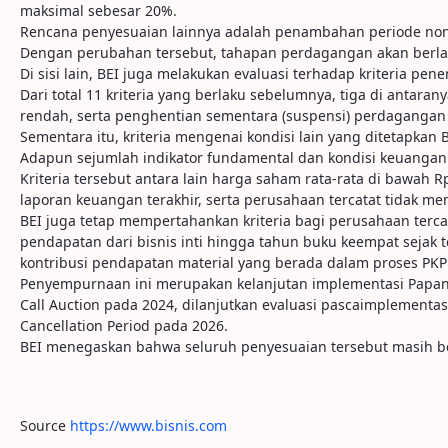
maksimal sebesar 20%.
Rencana penyesuaian lainnya adalah penambahan periode non-
Dengan perubahan tersebut, tahapan perdagangan akan berlang
Di sisi lain, BEI juga melakukan evaluasi terhadap kriteria
Dari total 11 kriteria yang berlaku sebelumnya, tiga di antaran
rendah, serta penghentian sementara (suspensi) perdagangan le
Sementara itu, kriteria mengenai kondisi lain yang ditetapkan
Adapun sejumlah indikator fundamental dan kondisi keuanga
Kriteria tersebut antara lain harga saham rata-rata di bawah 
laporan keuangan terakhir, serta perusahaan tercatat tidak
BEI juga tetap mempertahankan kriteria bagi perusahaan te
pendapatan dari bisnis inti hingga tahun buku keempat sejak 
kontribusi pendapatan material yang berada dalam proses PKP
Penyempurnaan ini merupakan kelanjutan implementasi Papan P
Call Auction pada 2024, dilanjutkan evaluasi pascaimpleme
Cancellation Period pada 2026.
BEI menegaskan bahwa seluruh penyesuaian tersebut masih ber
Source
https://www.bisnis.com