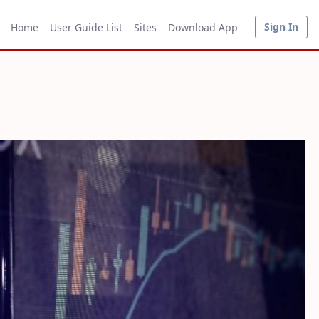
Sign In
Home
User Guide List
Sites
Download App