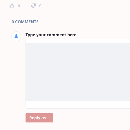
0
0
Page Comments
0 COMMENTS
Type your comment here.
Reply as...