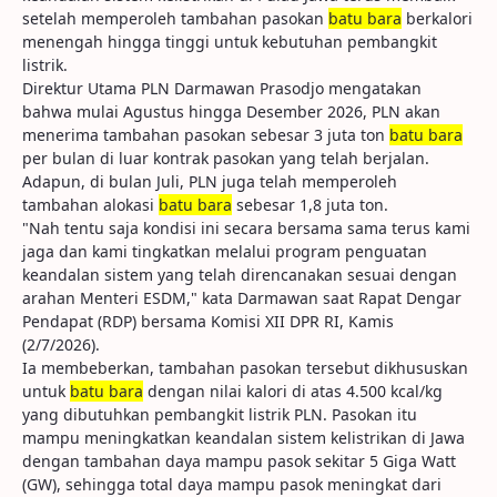
setelah memperoleh tambahan pasokan
batu bara
berkalori
menengah hingga tinggi untuk kebutuhan pembangkit
listrik.
Direktur Utama PLN Darmawan Prasodjo mengatakan
bahwa mulai Agustus hingga Desember 2026, PLN akan
menerima tambahan pasokan sebesar 3 juta ton
batu bara
per bulan di luar kontrak pasokan yang telah berjalan.
Adapun, di bulan Juli, PLN juga telah memperoleh
tambahan alokasi
batu bara
sebesar 1,8 juta ton.
"Nah tentu saja kondisi ini secara bersama sama terus kami
jaga dan kami tingkatkan melalui program penguatan
keandalan sistem yang telah direncanakan sesuai dengan
arahan Menteri ESDM," kata Darmawan saat Rapat Dengar
Pendapat (RDP) bersama Komisi XII DPR RI, Kamis
(2/7/2026).
Ia membeberkan, tambahan pasokan tersebut dikhususkan
untuk
batu bara
dengan nilai kalori di atas 4.500 kcal/kg
yang dibutuhkan pembangkit listrik PLN. Pasokan itu
mampu meningkatkan keandalan sistem kelistrikan di Jawa
dengan tambahan daya mampu pasok sekitar 5 Giga Watt
(GW), sehingga total daya mampu pasok meningkat dari