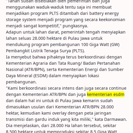
"Tanah sudah disediakan oleh pemerintah dan juga
menggunakan waduk-waduk tentu saja ini membuat
menjadikan program PLTS ditambah dari battery energy
storage system menjadi program yang secara keekonomian
menjadi sangat kompetitif," pungkasnya.
Adapun untuk lahan darat, pemerintah tengah menyiapkan
lahan seluas 28.000 hektare di Pulau Jawa untuk
mendukung program pembangunan 100 Giga Watt (GW)
Pembangkit Listrik Tenaga Surya (PLTS).
Ia menyebut bahwa pihaknya terus berkoordinasi dengan
Kementerian Agraria dan Tata Ruang/ Badan Pertanahan
Nasional (ATR/BPN), serta Kementerian Energi dan Sumber
Daya Mineral (ESDM) dalam menyiapkan lokasi
pembangunan.
"Kami berkoordinasi secara intens dan juga secara continue
dengan Kementerian ATR/BPN dan juga
kementerian esdm
dan dalam hal ini untuk di Pulau Jawa kemarin sudah
dimasukkan usulan dari Kementerian ATR/BPN 28.000
hektar, kemudian kami overlay dengan peta jaringan
transmisi dan gardu induk yang kita miliki," kata Darmawan.
Dia menjelaskan, dari 28.000 Ha lahan tersebut, sekitar
8.500 hektare untuk memproduksi sekitar 8,5 Giga Watt