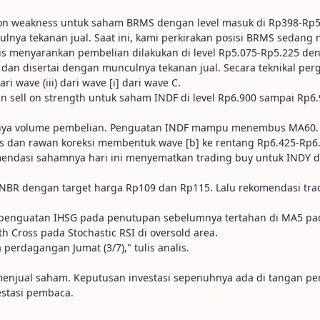
on weakness untuk saham BRMS dengan level masuk di Rp398-Rp5
ya tekanan jual. Saat ini, kami perkirakan posisi BRMS sedang m
is menyarankan pembelian dilakukan di level Rp5.075-Rp5.225 den
0 dan disertai dengan munculnya tekanan jual. Secara teknikal
 wave (iii) dari wave [i] dari wave C.
n sell on strength untuk saham INDF di level Rp6.900 sampai Rp6
ulnya volume pembelian. Penguatan INDF mampu menembus MA60.
tas dan rawan koreksi membentuk wave [b] ke rentang Rp6.425-Rp6
komendasi sahamnya hari ini menyematkan trading buy untuk INDY 
BNBR dengan target harga Rp109 dan Rp115. Lalu rekomendasi tr
, penguatan IHSG pada penutupan sebelumnya tertahan di MA5 pada
h Cross pada Stochastic RSI di oversold area.
 perdagangan Jumat (3/7)," tulis analis.
u menjual saham. Keputusan investasi sepenuhnya ada di tangan p
stasi pembaca.