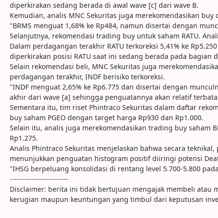
diperkirakan sedang berada di awal wave [c] dari wave B.
Kemudian, analis MNC Sekuritas juga merekomendasikan buy 
"BRMS menguat 1,68% ke Rp484, namun disertai dengan munculn
Selanjutnya, rekomendasi trading buy untuk saham RATU. Anal
Dalam perdagangan terakhir RATU terkoreksi 5,41% ke Rp5.25
diperkirakan posisi RATU saat ini sedang berada pada bagian dari
Selain rekomendasi beli, MNC Sekuritas juga merekomendasika
perdagangan terakhir, INDF berisiko terkoreksi.
"INDF menguat 2,65% ke Rp6.775 dan disertai dengan munc
akhir dari wave [a] sehingga penguatannya akan relatif terba
Sementara itu, tim riset Phintraco Sekuritas dalam daftar re
buy saham PGEO dengan target harga Rp930 dan Rp1.000.
Selain itu, analis juga merekomendasikan trading buy saham 
Rp1.275.
Analis Phintraco Sekuritas menjelaskan bahwa secara teknikal
menunjukkan penguatan histogram positif diiringi potensi Deat
"IHSG berpeluang konsolidasi di rentang level 5.700-5.800 pada
------------------------
Disclaimer: berita ini tidak bertujuan mengajak membeli ata
kerugian maupun keuntungan yang timbul dari keputusan inve