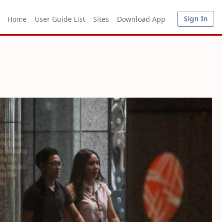
Sign In
Home
User Guide List
Sites
Download App