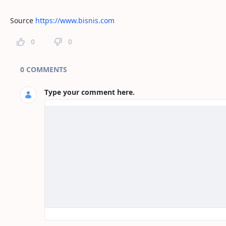
Source
https://www.bisnis.com
0
0
Page Comments
0 COMMENTS
Type your comment here.