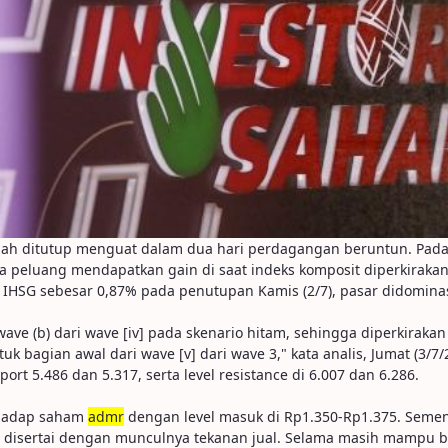
ah ditutup menguat dalam dua hari perdagangan beruntun. Pada har
a peluang mendapatkan gain di saat indeks komposit diperkiraka
SG sebesar 0,87% pada penutupan Kamis (2/7), pasar didominasi o
 wave (b) dari wave [iv] pada skenario hitam, sehingga diperkirak
 bagian awal dari wave [v] dari wave 3," kata analis, Jumat (3/7/
t 5.486 dan 5.317, serta level resistance di 6.007 dan 6.286.
rhadap saham
admr
dengan level masuk di Rp1.350-Rp1.375. Sement
n disertai dengan munculnya tekanan jual. Selama masih mampu be