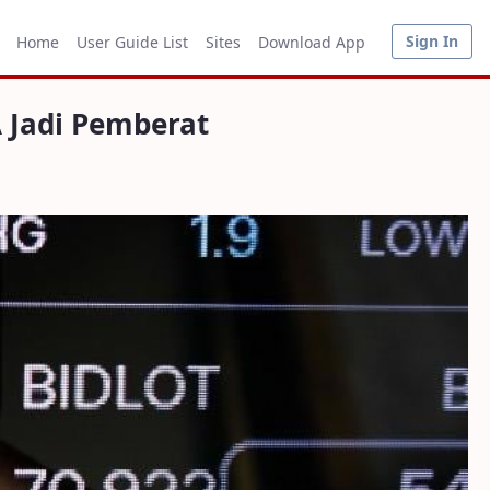
t
Sign In
Home
User Guide List
Sites
Download App
 Jadi Pemberat