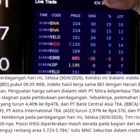
dagangan hari ini, Selasa (30/6/2026). Kondisi ini dialami indeks 
EI) pukul 09.05 WIB, indeks hasil kerja sama BEI dengan Harian B
n. Penguatan harga saham dialami oleh PT Mitra Adiperkasa Tbk.
BF) stagnan pada pembukaan perdagangan. Sebaliknya, pelemahan
 yang turun 4,40% ke Rp478, dan PT Bank Central Asia Tbk. (BBCA
, PT Astra International Tbk. (ASII) turun 2,97% ke Rp4.570, dan 
koreksinya pada perdagangan hari ini, Selasa (30/6/2026). Tim r
nya. Posisi IHSG diperkirakan masih berada pada bagian dari wav
nguji rentang area 5.723-5.784," tulis MNC Sekuritas dalam rise