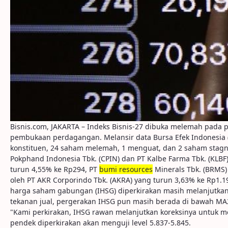
Bisnis.com, JAKARTA – Indeks Bisnis-27 dibuka melemah pada per
pembukaan perdagangan. Melansir data Bursa Efek Indonesia (B
konstituen, 24 saham melemah, 1 menguat, dan 2 saham stagna
Pokphand Indonesia Tbk. (CPIN) dan PT Kalbe Farma Tbk. (KL
turun 4,55% ke Rp294, PT
bumi resources
Minerals Tbk. (BRMS)
oleh PT AKR Corporindo Tbk. (AKRA) yang turun 3,63% ke Rp1.195
harga saham gabungan (IHSG) diperkirakan masih melanjutkan 
tekanan jual, pergerakan IHSG pun masih berada di bawah MA20-
"Kami perkirakan, IHSG rawan melanjutkan koreksinya untuk me
pendek diperkirakan akan menguji level 5.837-5.845.