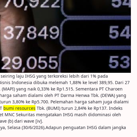
seiring laju IHSG yang terkoreksi lebih dari 1% pada
isnis Indonesia dibuka melemah 1,88% ke level 389,95. Dari 27
 (MAPI) yang naik 0,33% ke Rp1.515. Sementara PT Charoen
 harga saham dialami oleh PT Darma Henwa Tbk. (DEWA) yang
) turun 3,80% ke Rp5.700. Pelemahan harga saham juga dialami
PT
bumi resources
Tbk. (BUMI) turun 2,84% ke Rp137. Indeks
iset MNC Sekuritas mengatakan IHSG masih didominasi oleh
e (b) dari wave [iv].
tnya, Selasa (30/6/2026).Adapun penguatan IHSG dalam jangka