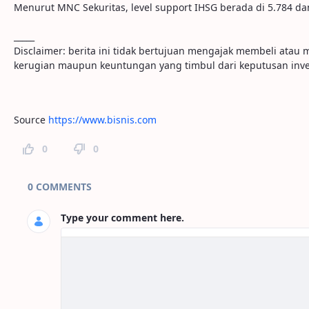
Menurut MNC Sekuritas, level support IHSG berada di 5.784 dan
_____
Disclaimer: berita ini tidak bertujuan mengajak membeli ata
kerugian maupun keuntungan yang timbul dari keputusan inve
Source
https://www.bisnis.com
0
0
Page Comments
0 COMMENTS
Type your comment here.