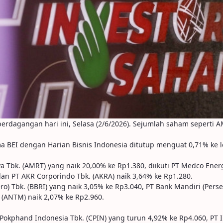
 perdagangan hari ini, Selasa (2/6/2026). Sejumlah saham sepert
sama BEI dengan Harian Bisnis Indonesia ditutup menguat 0,71% ke 
 Tbk. (AMRT) yang naik 20,00% ke Rp1.380, diikuti PT Medco Energ
dan PT AKR Corporindo Tbk. (AKRA) naik 3,64% ke Rp1.280.
o) Tbk. (BBRI) yang naik 3,05% ke Rp3.040, PT Bank Mandiri (Perse
 (ANTM) naik 2,07% ke Rp2.960.
Pokphand Indonesia Tbk. (CPIN) yang turun 4,92% ke Rp4.060, PT 