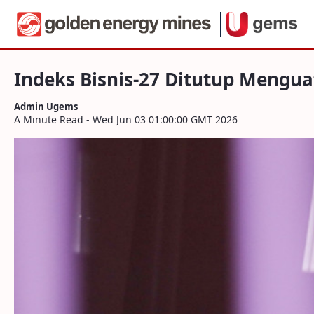
Navigation
Indeks Bisnis-27 Ditutup Menguat, Sah
Skip to Content
Indeks Bisnis-27 Ditutup Mengu
Admin Ugems
A Minute Read - Wed Jun 03 01:00:00 GMT 2026