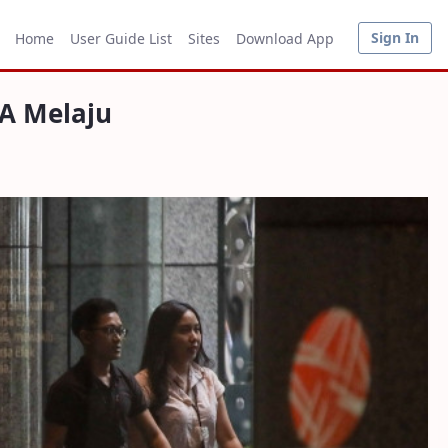
Sign In
Home
User Guide List
Sites
Download App
A Melaju