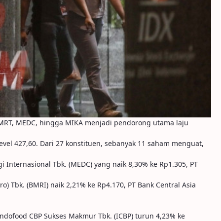
i AMRT, MEDC, hingga MIKA menjadi pendorong utama laju
level 427,60. Dari 27 konstituen, sebanyak 11 saham menguat,
i Internasional Tbk. (MEDC) yang naik 8,30% ke Rp1.305, PT
ro) Tbk. (BMRI) naik 2,21% ke Rp4.170, PT Bank Central Asia
Indofood CBP Sukses Makmur Tbk. (ICBP) turun 4,23% ke