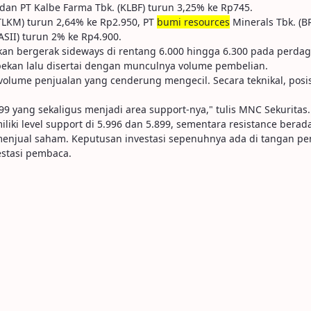
dan PT Kalbe Farma Tbk. (KLBF) turun 3,25% ke Rp745.
(TLKM) turun 2,64% ke Rp2.950, PT
bumi resources
Minerals Tbk. (B
(ASII) turun 2% ke Rp4.900.
 bergerak sideways di rentang 6.000 hingga 6.300 pada perdagang
 pekan lalu disertai dengan munculnya volume pembelian.
ume penjualan yang cenderung mengecil. Secara teknikal, posisi
899 yang sekaligus menjadi area support-nya," tulis MNC Sekuritas.
iki level support di 5.996 dan 5.899, sementara resistance berada
u menjual saham. Keputusan investasi sepenuhnya ada di tangan p
stasi pembaca.