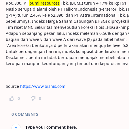
Rp6.800, PT
bumi resources
Tbk. (BUMI) turun 4,17% ke Rp161, 
Nasib serupa dialami oleh PT Telkom Indonesia (Persero) Tbk. 
(JPFA) turun 2,45% ke Rp2.390, dan PT Astra International Tbk. 
Sebelumnya, Indeks Harga Saham Gabungan (IHSG) diproyeksikan
Tim riset MNC Sekuritas menyebutkan koreksi tipis IHSG akhir
Adapun sepanjang pekan lalu, indeks melemah 0,56% dengan vol
bagian dari wave v dari wave A dari wave (2) pada label hitam.
"Area koreksi berikutnya diperkirakan akan menguji ke level 5.
Untuk perdagangan hari ini, indeks komposit diperkirakan memil
Disclaimer: berita ini tidak bertujuan mengajak membeli ata
kerugian maupun keuntungan yang timbul dari keputusan inve
Source
https://www.bisnis.com
0
0
Page Comments
0 COMMENTS
Type your comment here.