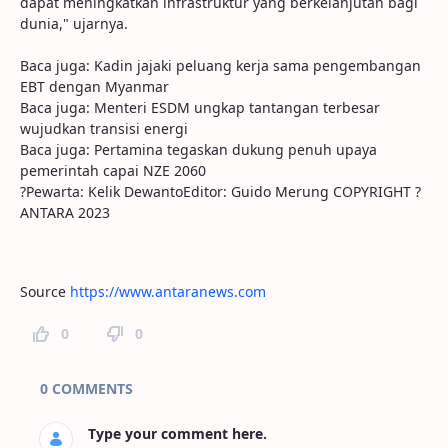
dapat meningkatkan infrastruktur yang berkelanjutan bagi
dunia," ujarnya.
Baca juga: Kadin jajaki peluang kerja sama pengembangan
EBT dengan Myanmar
Baca juga: Menteri ESDM ungkap tantangan terbesar
wujudkan transisi energi
Baca juga: Pertamina tegaskan dukung penuh upaya
pemerintah capai NZE 2060
?Pewarta: Kelik DewantoEditor: Guido Merung COPYRIGHT ?
ANTARA 2023
Source
https://www.antaranews.com
0
0
Page Comments
0 COMMENTS
Type your comment here.