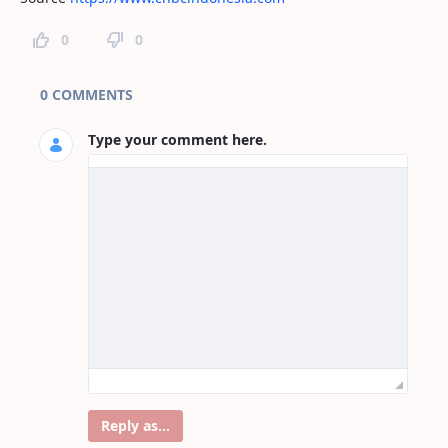
0
0
Page Comments
0 COMMENTS
Type your comment here.
Reply as...