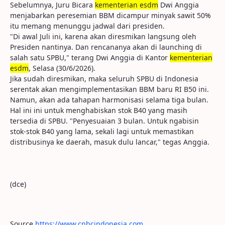
Sebelumnya, Juru Bicara
kementerian esdm
Dwi Anggia
menjabarkan peresemian BBM dicampur minyak sawit 50%
itu memang menunggu jadwal dari presiden.
"Di awal Juli ini, karena akan diresmikan langsung oleh
Presiden nantinya. Dan rencananya akan di launching di
salah satu SPBU," terang Dwi Anggia di Kantor
kementerian
esdm
, Selasa (30/6/2026).
Jika sudah diresmikan, maka seluruh SPBU di Indonesia
serentak akan mengimplementasikan BBM baru RI B50 ini.
Namun, akan ada tahapan harmonisasi selama tiga bulan.
Hal ini ini untuk menghabiskan stok B40 yang masih
tersedia di SPBU. "Penyesuaian 3 bulan. Untuk ngabisin
stok-stok B40 yang lama, sekali lagi untuk memastikan
distribusinya ke daerah, masuk dulu lancar," tegas Anggia.
(dce)
Source
https://www.cnbcindonesia.com