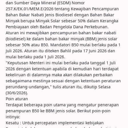
dan Sumber Daya Mineral (ESDM) Nomor
257.K/EK.01/MEM.E/2026 tentang Kewajiban Pencampuran
Bahan Bakar Nabati Jenis Biodiesel dengan Bahan Bakar
Minyak berupa Minyak Solar sebesar 50% dalam Kerangka
Pembiayaan oleh Badan Pengelola Dana Perkebunan.
Aturan ini mewajibkan pencampuran bahan bakar nabati
(biodiesel) ke dalam bahan bakar minyak (BBM) jenis solar
sebesar 50% atau B50. Mandatori B50 mulai berlaku pada 1
Juli 2026. Aturan itu diteken Bahlil pada 17 Juni 2026 dan
mulai berlaku pada 1 Juli 2026.
"Keputusan Menteri ini mulai berlaku pada tanggal 1 Juli
2026 dengan ketentuan apabila di kemudian hari terdapat
kekeliruan di dalamnya maka akan dilakukan perbaikan
sebagaimana mestinya sesuai dengan ketentuan peraturan
perundang-undangan," tulis aturan itu, dikutip Selasa
(30/6/2026).
Poin aturan
Terdapat beberapa poin utama yang mengatur penerapan
penampuran B50 ke BBM jenis solar. Berikut poin-poin
intinya:
Kesatu : Untuk percepatan implementasi kebijakan