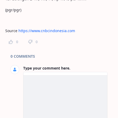
(pgr/pgr)
Source
https://www.cnbcindonesia.com
0
0
Page Comments
0 COMMENTS
Type your comment here.