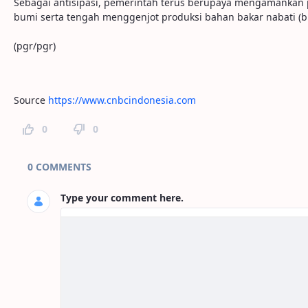
Sebagai antisipasi, pemerintah terus berupaya mengamankan p
bumi serta tengah menggenjot produksi bahan bakar nabati (bio
(pgr/pgr)
Source
https://www.cnbcindonesia.com
0
0
Page Comments
0 COMMENTS
Type your comment here.