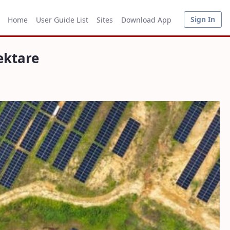
Sign In
Home
User Guide List
Sites
Download App
ektare