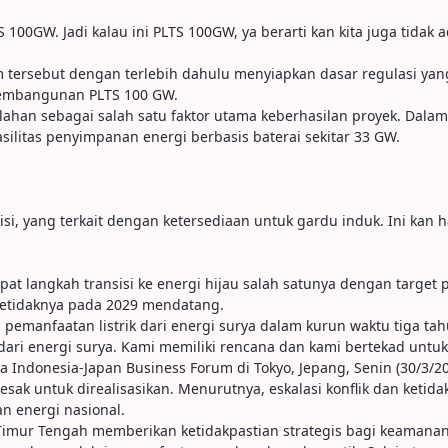
S 100GW. Jadi kalau ini PLTS 100GW, ya berarti kan kita juga tida
 tersebut dengan terlebih dahulu menyiapkan dasar regulasi yang
 pembangunan PLTS 100 GW.
 lahan sebagai salah satu faktor utama keberhasilan proyek. Dal
litas penyimpanan energi berbasis baterai sekitar 33 GW.
misi, yang terkait dengan ketersediaan untuk gardu induk. Ini kan 
t langkah transisi ke energi hijau salah satunya dengan target
setidaknya pada 2029 mendatang.
anfaatan listrik dari energi surya dalam kurun waktu tiga tah
dari energi surya. Kami memiliki rencana dan kami bertekad untuk
 Indonesia-Japan Business Forum di Tokyo, Jepang, Senin (30/3/20
k untuk direalisasikan. Menurutnya, eskalasi konflik dan ketida
n energi nasional.
di Timur Tengah memberikan ketidakpastian strategis bagi keamana