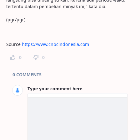
tertentu dalam pembelian minyak ini," kata dia.
(pgr/pgr)
Source
https://www.cnbcindonesia.com
0
0
Page Comments
0 COMMENTS
Type your comment here.