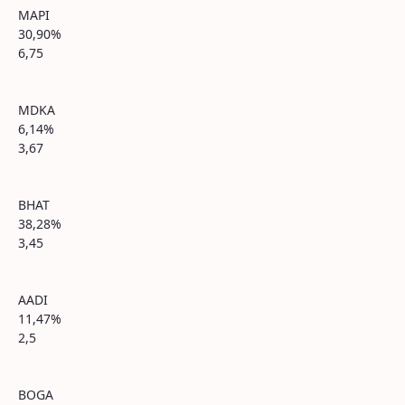
MAPI
30,90%
6,75
MDKA
6,14%
3,67
BHAT
38,28%
3,45
AADI
11,47%
2,5
BOGA