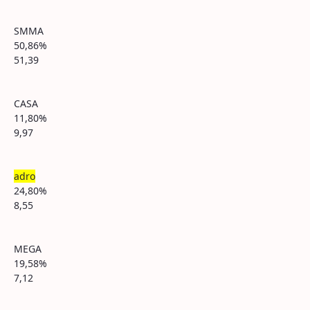
SMMA
50,86%
51,39
CASA
11,80%
9,97
adro
24,80%
8,55
MEGA
19,58%
7,12