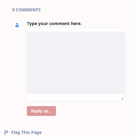
Page Comments
0 COMMENTS
Type your comment here.
Reply as...
Flag This Page