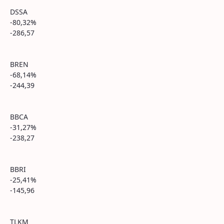
DSSA
-80,32%
-286,57
BREN
-68,14%
-244,39
BBCA
-31,27%
-238,27
BBRI
-25,41%
-145,96
TLKM