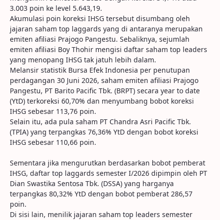
3.003 poin ke level 5.643,19.
Akumulasi poin koreksi IHSG tersebut disumbang oleh
jajaran saham top laggards yang di antaranya merupakan
emiten afiliasi Prajogo Pangestu. Sebaliknya, sejumlah
emiten afiliasi Boy Thohir mengisi daftar saham top leaders
yang menopang IHSG tak jatuh lebih dalam.
Melansir statistik Bursa Efek Indonesia per penutupan
perdagangan 30 Juni 2026, saham emiten afiliasi Prajogo
Pangestu, PT Barito Pacific Tbk. (BRPT) secara year to date
(YtD) terkoreksi 60,70% dan menyumbang bobot koreksi
IHSG sebesar 113,76 poin.
Selain itu, ada pula saham PT Chandra Asri Pacific Tbk.
(TPIA) yang terpangkas 76,36% YtD dengan bobot koreksi
IHSG sebesar 110,66 poin.
Sementara jika mengurutkan berdasarkan bobot pemberat
IHSG, daftar top laggards semester I/2026 dipimpin oleh PT
Dian Swastika Sentosa Tbk. (DSSA) yang harganya
terpangkas 80,32% YtD dengan bobot pemberat 286,57
poin.
Di sisi lain, menilik jajaran saham top leaders semester