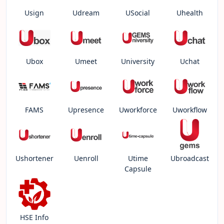
Usign
Udream
USocial
Uhealth
Ubox
Umeet
University
Uchat
FAMS
Upresence
Uworkforce
Uworkflow
Ushortener
Uenroll
Utime
Ubroadcast
Capsule
HSE Info