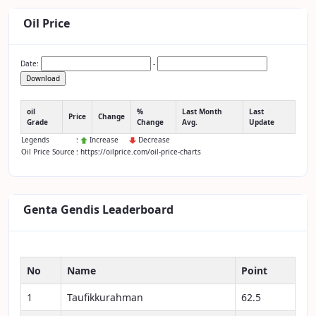
Oil Price
Date:
-
Download
oil
%
Last Month
Last
Price
Change
Grade
Change
Avg.
Update
Legends
:
Increase
Decrease
Oil Price Source
: https://oilprice.com/oil-price-charts
Genta Gendis Leaderboard
No
Name
Point
1
Taufikkurahman
62.5