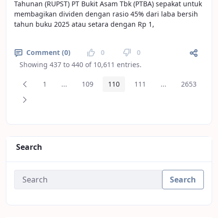
Tahunan (RUPST) PT Bukit Asam Tbk (PTBA) sepakat untuk
membagikan dividen dengan rasio 45% dari laba bersih
tahun buku 2025 atau setara dengan Rp 1,
Comment (0)
0
0
Showing 437 to 440 of 10,611 entries.
Previous Page
1
...
109
110
111
...
2653
Page
Intermediate Pages
Page
Page
Page
Intermediate Pa
Page
Next Page
Search
Search