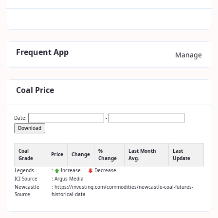
Frequent App
Manage
Coal Price
Date:
-
Download
Coal
%
Last Month
Last
Price
Change
Grade
Change
Avg.
Update
Legends
:
Increase
Decrease
ICI Source
: Argus Media
Newcastle
: https://investing.com/commodities/newcastle-coal-futures-
Source
historical-data