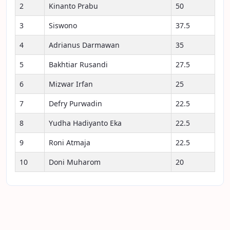
2
Kinanto Prabu
50
3
Siswono
37.5
4
Adrianus Darmawan
35
5
Bakhtiar Rusandi
27.5
6
Mizwar Irfan
25
7
Defry Purwadin
22.5
8
Yudha Hadiyanto Eka
22.5
9
Roni Atmaja
22.5
10
Doni Muharom
20