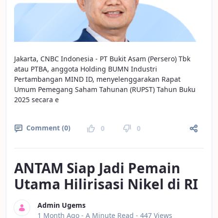
Jakarta, CNBC Indonesia - PT Bukit Asam (Persero) Tbk
atau PTBA, anggota Holding BUMN Industri
Pertambangan MIND ID, menyelenggarakan Rapat
Umum Pemegang Saham Tahunan (RUPST) Tahun Buku
2025 secara e
Comment (0)
0
0
ANTAM Siap Jadi Pemain
Utama Hilirisasi Nikel di RI
Admin Ugems
Published Date
1 Month Ago -
A Minute Read
- 447 Views