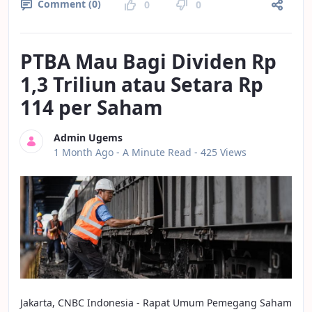
Comment (0)
0
0
PTBA Mau Bagi Dividen Rp
1,3 Triliun atau Setara Rp
114 per Saham
Admin Ugems
Published Date
1 Month Ago -
A Minute Read
- 425 Views
Jakarta, CNBC Indonesia - Rapat Umum Pemegang Saham