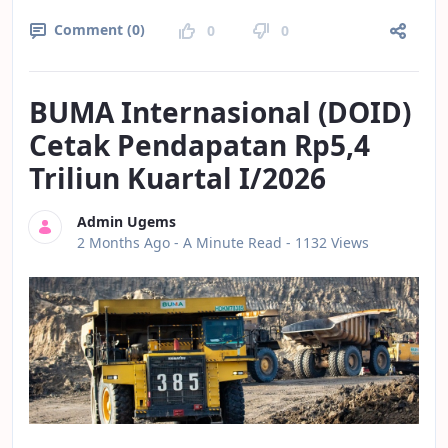
Comment (0)
0
0
BUMA Internasional (DOID)
Cetak Pendapatan Rp5,4
Triliun Kuartal I/2026
Admin Ugems
Published Date
2 Months Ago -
A Minute Read
- 1132 Views