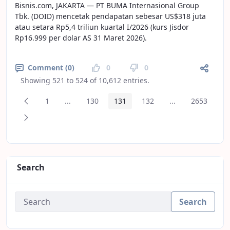
Bisnis.com, JAKARTA — PT BUMA Internasional Group
Tbk. (DOID) mencetak pendapatan sebesar US$318 juta
atau setara Rp5,4 triliun kuartal I/2026 (kurs Jisdor
Rp16.999 per dolar AS 31 Maret 2026).
Comment (0)
0
0
Showing 521 to 524 of 10,612 entries.
Previous Page
1
...
130
131
132
...
2653
Page
Intermediate Pages
Page
Page
Page
Intermediate Pa
Page
Next Page
Search
Search