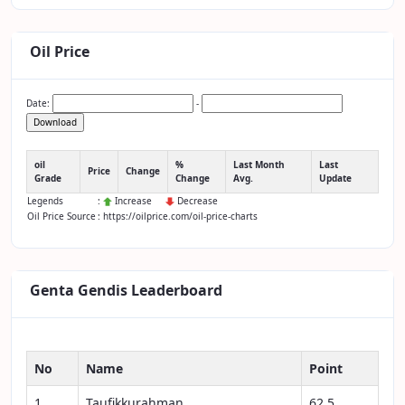
Oil Price
Date:
-
Download
oil
%
Last Month
Last
Price
Change
Grade
Change
Avg.
Update
Legends
:
Increase
Decrease
Oil Price Source
: https://oilprice.com/oil-price-charts
Genta Gendis Leaderboard
No
Name
Point
1
Taufikkurahman
62.5