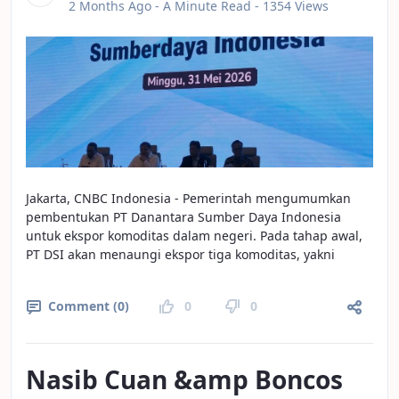
Published Date
2 Months Ago -
A Minute Read
- 1354 Views
Jakarta, CNBC Indonesia - Pemerintah mengumumkan
pembentukan PT Danantara Sumber Daya Indonesia
untuk ekspor komoditas dalam negeri. Pada tahap awal,
PT DSI akan menaungi ekspor tiga komoditas, yakni
Comment (0)
0
0
Nasib Cuan &amp Boncos