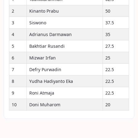
2
Kinanto Prabu
50
3
Siswono
37.5
4
Adrianus Darmawan
35
5
Bakhtiar Rusandi
27.5
6
Mizwar Irfan
25
7
Defry Purwadin
22.5
8
Yudha Hadiyanto Eka
22.5
9
Roni Atmaja
22.5
10
Doni Muharom
20