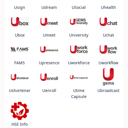
Usign
Udream
USocial
Uhealth
Ubox
Umeet
University
Uchat
FAMS
Upresence
Uworkforce
Uworkflow
Ushortener
Uenroll
Utime
Ubroadcast
Capsule
HSE Info