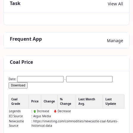
Task
View All
Frequent App
Manage
Coal Price
Date:
-
Download
Coal
%
Last Month
Last
Price
Change
Grade
Change
Avg.
Update
Legends
:
Increase
Decrease
ICI Source
: Argus Media
Newcastle
: https://investing.com/commodities/newcastle-coal-futures-
Source
historical-data