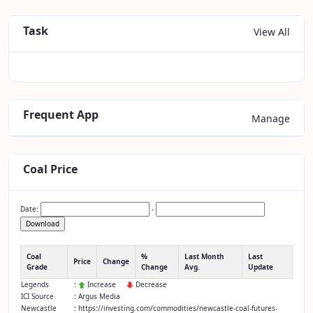
Task
View All
Frequent App
Manage
Coal Price
Date:
-
Download
Coal
%
Last Month
Last
Price
Change
Grade
Change
Avg.
Update
Legends
:
Increase
Decrease
ICI Source
: Argus Media
Newcastle
: https://investing.com/commodities/newcastle-coal-futures-