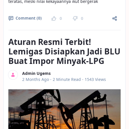
teratas, meski nilai kekayaannya ikut bergerak
Comment (0)
0
0
Aturan Resmi Terbit!
Lemigas Disiapkan Jadi BLU
Buat Impor Minyak-LPG
Admin Ugems
Published Date
2 Months Ago -
2 Minute Read
- 1543 Views