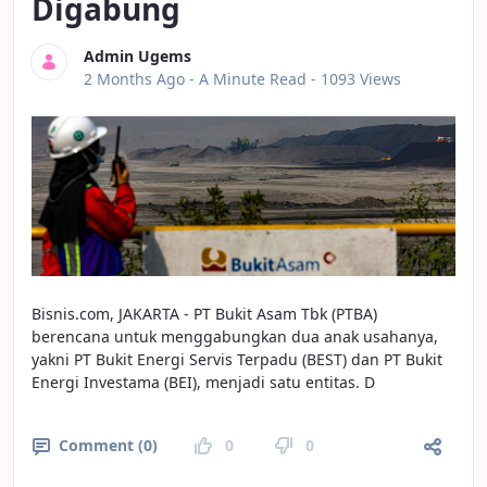
Digabung
Admin Ugems
Published Date
2 Months Ago -
A Minute Read
- 1093 Views
Bisnis.com, JAKARTA - PT Bukit Asam Tbk (PTBA)
berencana untuk menggabungkan dua anak usahanya,
yakni PT Bukit Energi Servis Terpadu (BEST) dan PT Bukit
Energi Investama (BEI), menjadi satu entitas. D
Comment (0)
0
0