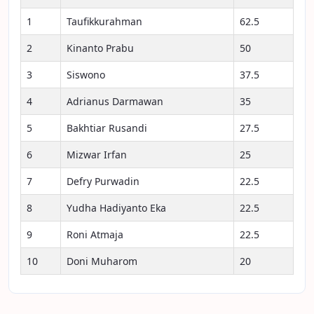
1
Taufikkurahman
62.5
2
Kinanto Prabu
50
3
Siswono
37.5
4
Adrianus Darmawan
35
5
Bakhtiar Rusandi
27.5
6
Mizwar Irfan
25
7
Defry Purwadin
22.5
8
Yudha Hadiyanto Eka
22.5
9
Roni Atmaja
22.5
10
Doni Muharom
20