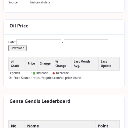
Source
historical-data
Oil Price
Date:
-
Download
oil
%
Last Month
Last
Price
Change
Grade
Change
Avg.
Update
Legends
:
Increase
Decrease
Oil Price Source
: https://oilprice.com/oil-price-charts
Genta Gendis Leaderboard
No
Name
Point