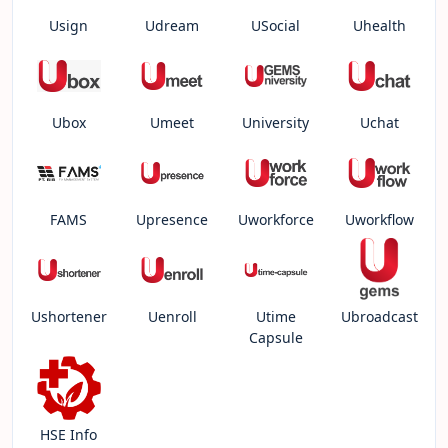
Usign
Udream
USocial
Uhealth
Ubox
Umeet
University
Uchat
FAMS
Upresence
Uworkforce
Uworkflow
Ushortener
Uenroll
Utime
Ubroadcast
Capsule
HSE Info