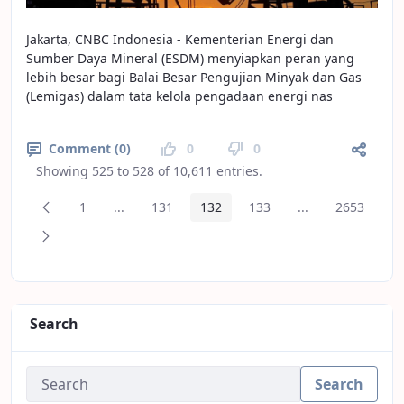
Jakarta, CNBC Indonesia - Kementerian Energi dan
Sumber Daya Mineral (ESDM) menyiapkan peran yang
lebih besar bagi Balai Besar Pengujian Minyak dan Gas
(Lemigas) dalam tata kelola pengadaan energi nas
Comment (0)
0
0
Showing 525 to 528 of 10,611 entries.
Previous Page
1
...
131
132
133
...
2653
Page
Intermediate Pages
Page
Page
Page
Intermediate Pa
Page
Next Page
Search
Search