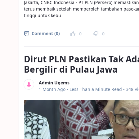
Jakarta, CNBC Indonesia - PT PLN (Persero) memastikan
terus membaik setelah memperoleh tambahan pasokan
tinggi untuk kebu
Comment (0)
0
0
Dirut PLN Pastikan Tak 
Bergilir di Pulau Jawa
Admin Ugems
Published Date
1 Month Ago -
Less Than a Minute Read
- 348 V