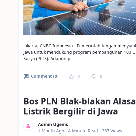
Jakarta, CNBC Indonesia - Pemerintah tengah menyiapk
Jawa untuk mendukung program pembangunan 100 Giga
Surya (PLTS). Adapun p
Comment (0)
0
0
Bos PLN Blak-blakan Ala
Listrik Bergilir di Jawa
Admin Ugems
Published Date
1 Month Ago -
A Minute Read
- 367 Views