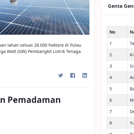
Genta Gen
No
N
1
T
an lahan seluas 28.000 hektare di Pulau
 Watt (GW) Pembangkit Listrik Tenaga
2
K
3
S
4
A
5
B
san Pemadaman
6
M
7
D
8
Y