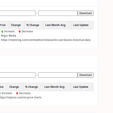
-
Download
Price
Change
% Change
Last Month Avg.
Last Update
:
Increase
Decrease
: Argus Media
: https://investing.com/commodities/newcastle-coal-futures-historical-data
-
Download
ice
Change
% Change
Last Month Avg.
Last Update
Increase
Decrease
https://oilprice.com/oil-price-charts