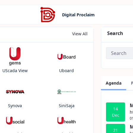
Digital Proclaim
Search
View All
UScada View
Uboard
Agenda
M
Synova
SiniSaja
14
h
Dec
0
M
21