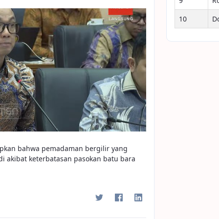
9
R
10
D
kapkan bahwa pemadaman bergilir yang
adi akibat keterbatasan pasokan batu bara