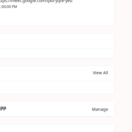
ttps://meet.google.com/qxo-yqte-yeu
1:00:00 PM
View All
App
Manage