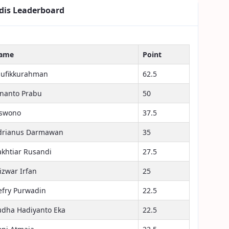
dis Leaderboard
ame
Point
aufikkurahman
62.5
inanto Prabu
50
iswono
37.5
drianus Darmawan
35
akhtiar Rusandi
27.5
izwar Irfan
25
efry Purwadin
22.5
udha Hadiyanto Eka
22.5