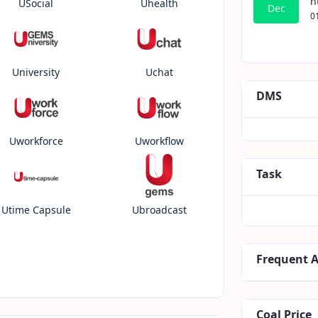
h
USocial
Uhealth
Dec
0
University
Uchat
DMS
Uworkforce
Uworkflow
Task
Utime Capsule
Ubroadcast
Frequent 
Coal Price