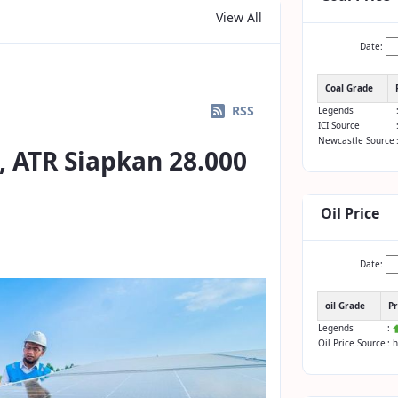
View All
Date:
Coal Grade
RSS
Legends
ICI Source
Newcastle Source
 ATR Siapkan 28.000
Oil Price
Date:
oil Grade
Pr
Legends
:
Oil Price Source
: 