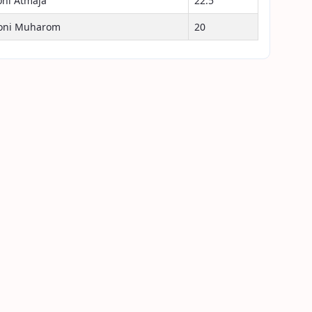
oni Atmaja
22.5
oni Muharom
20