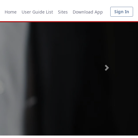
Sign In
Home
User Guide List
Sites
Download App
Next