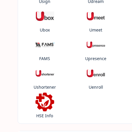
Usign
Udream
Ubox
Umeet
FAMS
Upresence
Ushortener
Uenroll
HSE Info