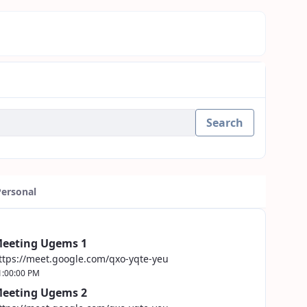
Search
Personal
eeting Ugems 1
ttps://meet.google.com/qxo-yqte-yeu
1:00:00 PM
eeting Ugems 2