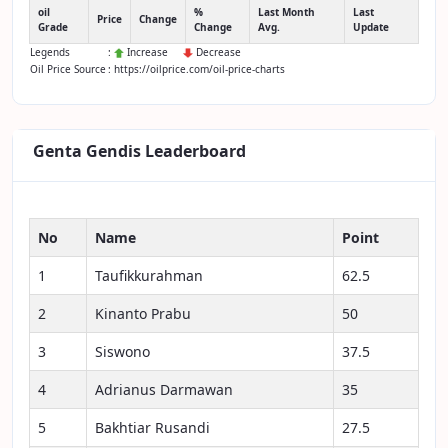
oil
%
Last Month
Last
Price
Change
Grade
Change
Avg.
Update
Legends
:
Increase
Decrease
Oil Price Source
: https://oilprice.com/oil-price-charts
Genta Gendis Leaderboard
No
Name
Point
1
Taufikkurahman
62.5
2
Kinanto Prabu
50
3
Siswono
37.5
4
Adrianus Darmawan
35
5
Bakhtiar Rusandi
27.5