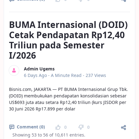
BUMA Internasional (DOID)
Cetak Pendapatan Rp12,40
Triliun pada Semester
I/2026
Admin Ugems
Published Date
6 Days Ago -
A Minute Read
- 237 Views
Bisnis.com, JAKARTA — PT BUMA Internasional Grup Tbk.
(DOID) membukukan pendapatan konsolidasian sebesar
US$693 juta atau setara Rp12,40 triliun (kurs JISDOR per
30 Juni 2026 Rp17.899 per dolar
Comment (0)
0
0
Showing 53 to 56 of 10,611 entries.