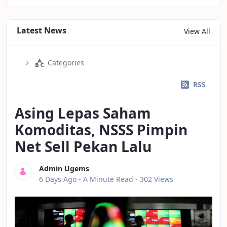
Latest News
View All
Categories
RSS
Asing Lepas Saham
Komoditas, NSSS Pimpin
Net Sell Pekan Lalu
Admin Ugems
Published Date
6 Days Ago -
A Minute Read
- 302 Views