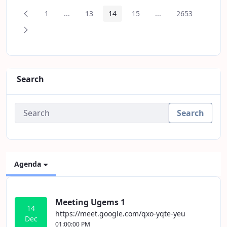
Previous Page
1
...
13
14
15
...
2653
Page
Intermediate Pages
Page
Page
Page
Intermediate Pages
Page
Next Page
Search
Search
Agenda
Meeting Ugems 1
14
https://meet.google.com/qxo-yqte-yeu
Dec
01:00:00 PM