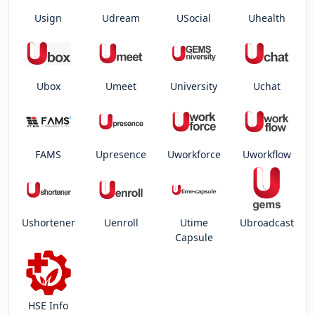
Usign
Udream
USocial
Uhealth
Ubox
Umeet
University
Uchat
FAMS
Upresence
Uworkforce
Uworkflow
Ushortener
Uenroll
Utime
Ubroadcast
Capsule
HSE Info