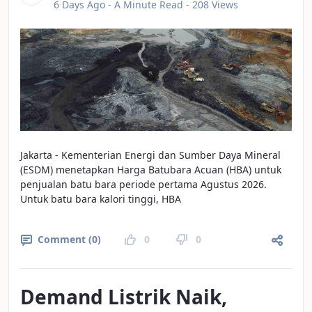
Published Date
6 Days Ago -
A Minute Read
- 208 Views
Jakarta - Kementerian Energi dan Sumber Daya Mineral
(ESDM) menetapkan Harga Batubara Acuan (HBA) untuk
penjualan batu bara periode pertama Agustus 2026.
Untuk batu bara kalori tinggi, HBA
Comment (0)
0
0
Demand Listrik Naik,