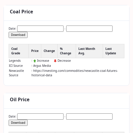
Coal Price
Date:
-
Download
Coal
%
Last Month
Last
Price
Change
Grade
Change
Avg.
Update
Legends
:
Increase
Decrease
ICI Source
: Argus Media
Newcastle
: https://investing.com/commodities/newcastle-coal-futures-
Source
historical-data
Oil Price
Date:
-
Download