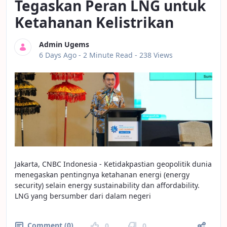
Tegaskan Peran LNG untuk
Ketahanan Kelistrikan
Admin Ugems
Published Date
6 Days Ago -
2 Minute Read
- 238 Views
Jakarta, CNBC Indonesia - Ketidakpastian geopolitik dunia
menegaskan pentingnya ketahanan energi (energy
security) selain energy sustainability dan affordability.
LNG yang bersumber dari dalam negeri
Comment (0)
0
0